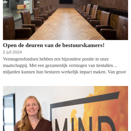
Open de deuren van de bestuurskamers!
2 juli 2024
Vermogensfondsen hebben een bijzondere positie in onze
maatschappij. Met een gezamenlijk vermogen van tientallen
miljarden kunnen hun besturen werkelijk impact maken. Van groot
belang daarbij is dat een bestuur besluiten neemt vanuit een breed
perspectief op onze samenleving en de behoeften van hun
doelgroepen. Fiona Buruma deed onderzoek naar de samenstelling
van de besturen van 32 vermogensfondsen.