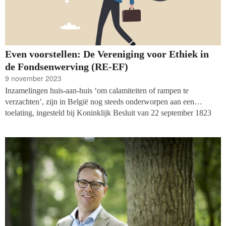
Even voorstellen: De Vereniging voor Ethiek in
de Fondsenwerving (RE-EF)
9 november 2023
Inzamelingen huis-aan-huis ‘om calamiteiten of rampen te
verzachten’, zijn in België nog steeds onderworpen aan een
toelating, ingesteld bij Koninklijk Besluit van 22 september 1823
door… Willem I van Oranje. Behoudens dit anekdotisch raakpunt
zijn de wereld en de markt van de vrijgevigheid in België nogal
verschillend van haar noorderburen. In dat Belgische speelveld
bezet de Vereniging voor Ethiek in de Fondsenwerving een
bescheiden maar centrale plaats. Voorzitter Erik Todts stelt de
vereniging voor.