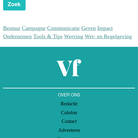
Zoek
Bestuur
Campagne
Communicatie
Geven
Impact
Ondernemen
Tools & Tips
Werving
Wet- en Regelgeving
OVER ONS
Redactie
Colofon
Contact
Adverteren