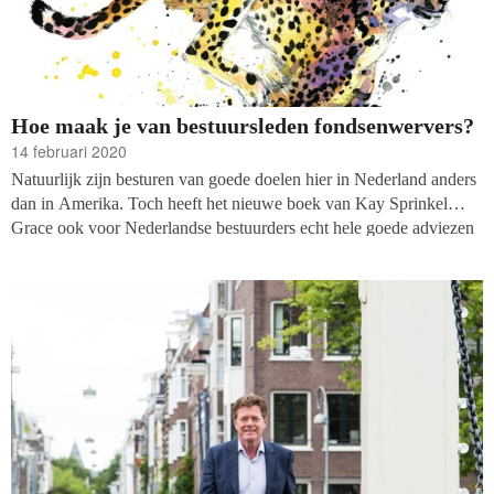
Hoe maak je van bestuursleden fondsenwervers?
14 februari 2020
Natuurlijk zijn besturen van goede doelen hier in Nederland anders
dan in Amerika. Toch heeft het nieuwe boek van Kay Sprinkel
Grace ook voor Nederlandse bestuurders echt hele goede adviezen
en werkbare ideeën. Nu we toch allemaal in een ‘global
village’ leven is het helemaal niet ondenkbaar dat ook onze
besturen met dit boek een flink zetje in de goede richting kunnen
krijgen. ‘Transform Your Board into a Fundraising Force’ is een
geweldig handig document om die verandering in gang te zetten.