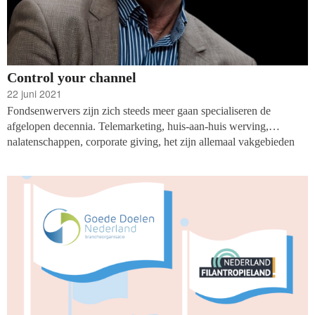
Control your channel
22 juni 2021
Fondsenwervers zijn zich steeds meer gaan specialiseren de
afgelopen decennia. Telemarketing, huis-aan-huis werving,
nalatenschappen, corporate giving, het zijn allemaal vakgebieden
geworden. In modern jargon: channels en funnels. Bij ieder van
deze kanalen hoort instrumentarium gevoed door data. Moderne
ICT helpt om uit al die data sturingsinformatie te
genereren. Resteert nog iemand die stuurt: de channelmanager.