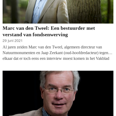
Marc van den Tweel: Een bestuurder met
verstand van fondsenwerving
29 juni 2021
Al jaren zeiden Marc van den Tweel, algemeen directeur van
Natuurmonumenten en Jaap Zeekant (oud-hoofdredacteur) tegen
elkaar dat er toch eens een interview moest komen in het Vakblad
fondsenwerving. Van den Tweel memoreert eraan tijdens het
gesprek. Rondom de eerste sterfdag van Jaap spreekt gastauteur
Petra Hoogerwerf met Van den Tweel. Het is twee dagen voor hij
de deur dicht doet bij Natuurmonumenten.