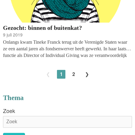
Gezocht: binnen of buitenkat?
9 juli 2019
Onlangs kwam Tineke Franck terug uit de Verenigde Staten waar
ze een aantal jaren als fondsenwerver heeft gewerkt. In haar laatste
functie als Director of Individual Giving was ze verantwoordelijk
voor particuliere fondsenwerving bij het Alley Theatre in Houston.
Terug in Nederland ging haar interesse allereerst uit naar de
1
2
banenmarkt voor fondsenwervers, gewapend met als documentatie
o.a. het boek Donor Centerend Leadership van Penelope Burk. Dit
stuk én het boek zijn verplicht leesvoer voor de directeuren en
bestuursleden onder onze lezers.
Thema
Zoek