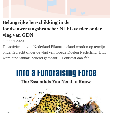
Belangrijke herschikking in de
fondsenwervingsbranche: NLFL verder onder
vlag van GDN
3 maart 2020
De activiteiten van Nederland Filantropieland worden op termijn
ondergebracht onder de vlag van Goede Doelen Nederland. Dit
werd eind januari bekend gemaakt. Er ontstaat dan één
brancheorganisatie voor de inrichting en positionering van de
fondsenwervingssector: professionalisering, dienstverlening en
belangenbehartiging. Een ingrijpende verschuiving in het
filantropische landschap en daarom tijd om aan te schuiven bij de
hoofdrolspelers: directeuren Margreet Plug van Goede Doelen
Nederland en Marc Petit van Nederland Filantropieland.