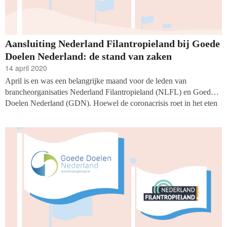
Aansluiting Nederland Filantropieland bij Goede
Doelen Nederland: de stand van zaken
14 april 2020
April is en was een belangrijke maand voor de leden van
brancheorganisaties Nederland Filantropieland (NLFL) en Goede
Doelen Nederland (GDN). Hoewel de coronacrisis roet in het eten
gooide wat betreft de geplande bijeenkomsten, is het Webinar van 2
april gebruikt om een update te geven over de stand van zaken. De
belangrijkste punten op een rijtje: