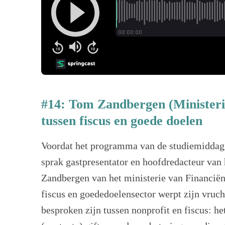
#14: Tom Zandbergen (Ministeri
tussen fiscus en goede doelen
Voordat het programma van de studiemiddag ‘W
sprak gastpresentator en hoofdredacteur va
Zandbergen van het ministerie van Financië
fiscus en goededoelensector werpt zijn vruch
besproken zijn tussen nonprofit en fiscus: h