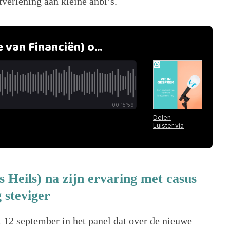
tverlening aan kleine anbi’s.
 Heils) na zijn ervaring met casus
 steviger
 12 september in het panel dat over de nieuwe