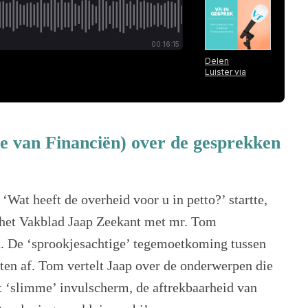
e van Financiën) over de gesprekken
at heeft de overheid voor u in petto?’ startte,
n het Vakblad Jaap Zeekant met mr. Tom
n. De ‘sprookjesachtige’ tegemoetkoming tussen
ten af. Tom vertelt Jaap over de onderwerpen die
et ‘slimme’ invulscherm, de aftrekbaarheid van