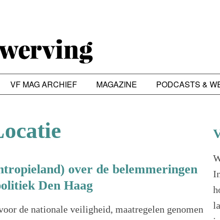
VF MAG ARCHIEF
MAGAZINE
PODCASTS & W
Locatie
V
W
antropieland) over de belemmeringen
I
 politiek Den Haag
h
l
 voor de nationale veiligheid, maatregelen genomen