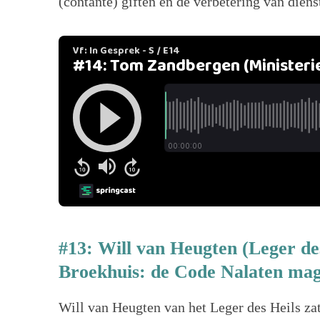
(contante) giften en de verbetering van diens
#13: Will van Heugten (Leger des
Broekhuis: de Code Nalaten mag
Will van Heugten van het Leger des Heils zat