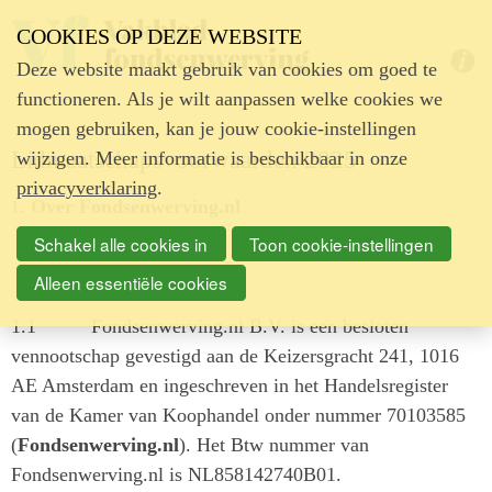
COOKIES OP DEZE WEBSITE
Deze website maakt gebruik van cookies om goed te
Hulp nodig?
functioneren. Als je wilt aanpassen welke cookies we
mogen gebruiken, kan je jouw cookie-instellingen
Lidmaatschapsvoorwaarden 2025
wijzigen. Meer informatie is beschikbaar in onze
privacyverklaring
.
Over Fondsenwerving.nl
Schakel alle cookies in
Toon cookie-instellingen
Alleen essentiële cookies
1.1
Fondsenwerving.nl B.V. is een besloten
vennootschap gevestigd aan de Keizersgracht 241, 1016
AE Amsterdam en ingeschreven in het Handelsregister
van de Kamer van Koophandel onder nummer 70103585
(
Fondsenwerving.nl
). Het Btw nummer van
Fondsenwerving.nl is NL858142740B01.