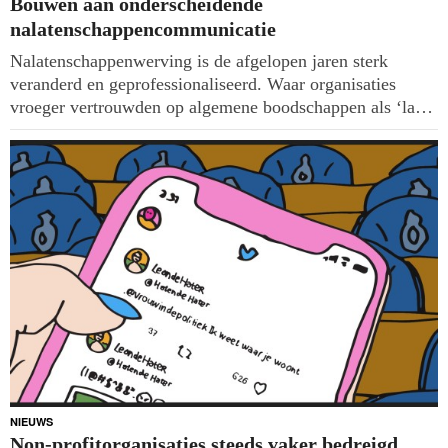
Bouwen aan onderscheidende
nalatenschappencommunicatie
Nalatenschappenwerving is de afgelopen jaren sterk
veranderd en geprofessionaliseerd. Waar organisaties
vroeger vertrouwden op algemene boodschappen als ‘laat
een betere wereld na’, kiezen zij nu steeds vaker voor een
eigen, onderscheidende propositie rondom nalaten. Dat is
noodzakelijk in een competitiever speelveld en ook
vanwege een steeds kritischere doelgroep.
NIEUWS
Non-profitorganisaties steeds vaker bedreigd