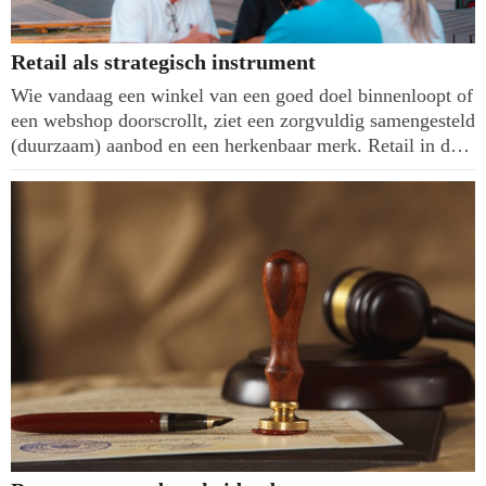
Retail als strategisch instrument
Wie vandaag een winkel van een goed doel binnenloopt of
een webshop doorscrollt, ziet een zorgvuldig samengesteld
(duurzaam) aanbod en een herkenbaar merk. Retail in de
non-profit sector wordt professioneler, digitaler en
misschien wel het belangrijkst, strategischer ingezet. Het
ontwikkelt zich tot een plek waar geld, merk en betekenis
samenkomen: met producten gemaakt door mensen met
een achterstand op de arbeidsmarkt, producten die een
tweede leven krijgen, en producten die thuis een
herinnering geven aan de unieke belevenis bij die
organisatie.