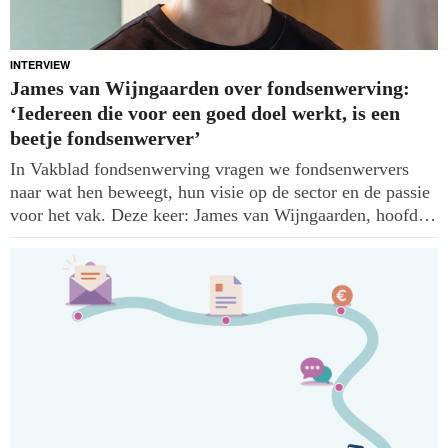
INTERVIEW
James van Wijngaarden over fondsenwerving:
‘Iedereen die voor een goed doel werkt, is een
beetje fondsenwerver’
In Vakblad fondsenwerving vragen we fondsenwervers
naar wat hen beweegt, hun visie op de sector en de passie
voor het vak. Deze keer: James van Wijngaarden, hoofd
marketing, communicatie en fondsenwerving bij Stichting
Long COVID, een jonge organisatie die geld inzamelt om
wetenschappelijk onderzoek te doen naar de ziekte die
naar schatting bijna een half miljoen Nederlanders
beperkt, nu nog zonder uitzicht op verbetering.