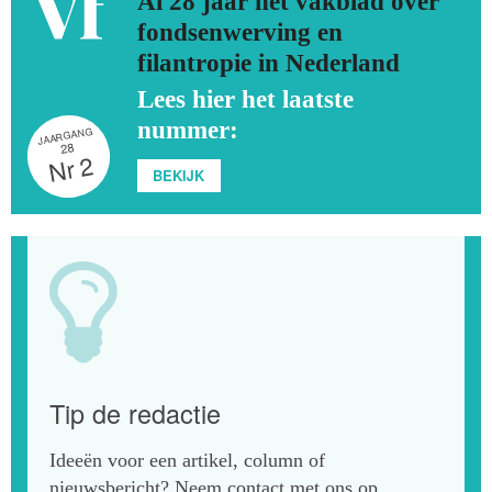
Al 28 jaar hét vakblad over
fondsenwerving en
filantropie in Nederland
Lees hier het laatste
nummer:
JAARGANG
28
2
r
N
BEKIJK
Tip de redactie
Ideeën voor een artikel, column of
nieuwsbericht? Neem contact met ons op