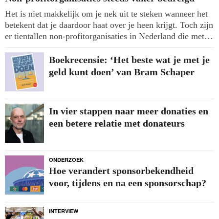
Het is niet makkelijk om je nek uit te steken wanneer het
betekent dat je daardoor haat over je heen krijgt. Toch zijn
er tientallen non-profitorganisaties in Nederland die met
online bedreigingen en intimidatie worstelen. Hoe gaan
organisaties en hun vertegenwoordigers daarmee om? De
Boekrecensie: ‘Het beste wat je met je
verhalen van Devika Partiman (Stem op een Vrouw) en
geld kunt doen’ van Bram Schaper
Liora ten Brinke (Transvisie), Peter Kodde
(Stroomversnellers) geeft inzichten.
In vier stappen naar meer donaties en
een betere relatie met donateurs
ONDERZOEK
Hoe verandert sponsorbekendheid
voor, tijdens en na een sponsorschap?
INTERVIEW