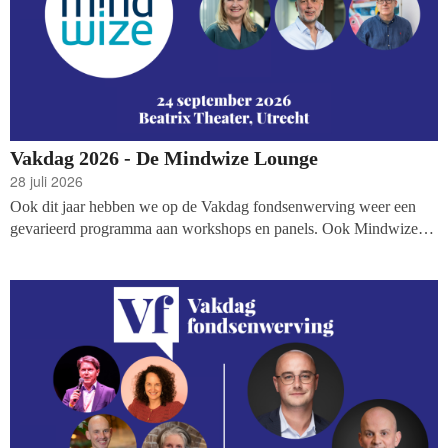
Vakdag 2026 - De Mindwize Lounge
28 juli 2026
Ook dit jaar hebben we op de Vakdag fondsenwerving weer een
gevarieerd programma aan workshops en panels. Ook Mindwize
verzorgt dit jaar een dagvullend programma in haar eigen Mindwize
Lounge. Met boeiende presentaties over groei en het werven van
nalatenschappen, én een bezoek van de 'Mindwize Dokters' die
antwoord hebben op al je fondsenwervingsvragen.