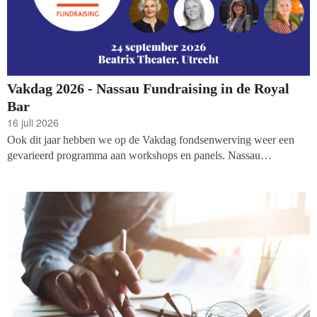
Vakdag 2026 - Nassau Fundraising in de Royal
Bar
16 juli 2026
Ook dit jaar hebben we op de Vakdag fondsenwerving weer een
gevarieerd programma aan workshops en panels. Nassau
Fundraising neemt, net zoals tijdens voorgaande edities, haar intrek
in de Royal Bar, grenzend aan de foyer van het theater. In elke
sessieronde wordt er een workshop verzorgd over verschillende
onderwerpen, waaronder
high value
proposities en
Great
Fundraising
.