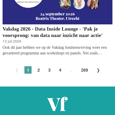
Vakdag 2026 - Data Inside Lounge - 'Pak je
voorsprong: van data naar inzicht naar actie'
13 juli 2026
Ook dit jaar hebben we op de Vakdag fondsenwerving weer een
gevarieerd programma aan workshops en panels. Net zoals
afgelopen jaren wordt het programma in de Data Inside Lounge, de
zaal grenzend aan de foyer van het theater, volledig ingevuld door
1
2
3
4
...
269
Data Inside, met als thema 'Pak je voorsprong: van data naar inzicht
naar actie'.