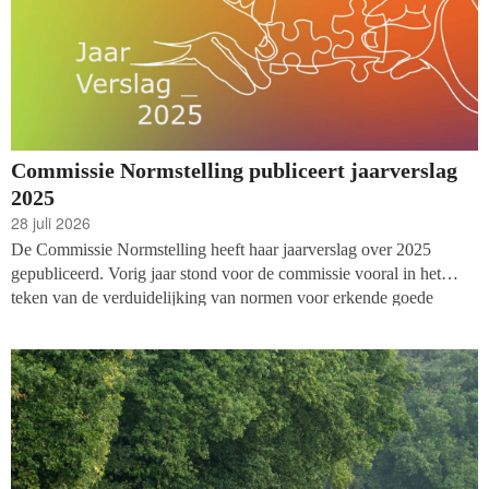
Commissie Normstelling publiceert jaarverslag
2025
28 juli 2026
De Commissie Normstelling heeft haar jaarverslag over 2025
gepubliceerd. Vorig jaar stond voor de commissie vooral in het
teken van de verduidelijking van normen voor erkende goede
doelen en donatieplatforms, en de mogelijkheden om organisaties
meer ruimte te bieden bij de inrichting van hun governance. De
commissie schrijft dat op beide vlakken vooruitgang is geboekt.