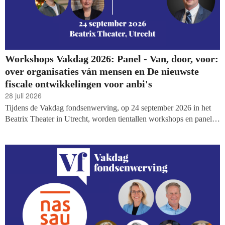
Workshops Vakdag 2026: Panel - Van, door, voor:
over organisaties ván mensen en De nieuwste
fiscale ontwikkelingen voor anbi's
28 juli 2026
Tijdens de Vakdag fondsenwerving, op 24 september 2026 in het
Beatrix Theater in Utrecht, worden tientallen workshops en panels
georganiseerd. Vandaag de volgende twee sessies: een panel over
organisaties die ván mensen zijn en hoe je in een organisatie zo'n
gemeenschappelijk gevoel creeërt, en de fiscale adviseurs Remco
Keij en Wilbert van Vliet komen langs om de nieuwste fiscale
ontwikkelingen voor fondsenwervers door te spreken.