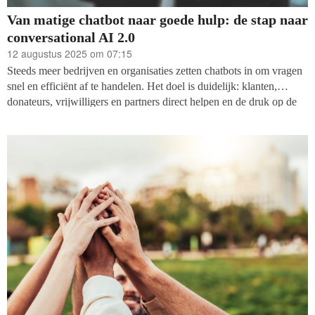
Van matige chatbot naar goede hulp: de stap naar
conversational AI 2.0
12 augustus 2025 om 07:15
Steeds meer bedrijven en organisaties zetten chatbots in om vragen
snel en efficiënt af te handelen. Het doel is duidelijk: klanten,
donateurs, vrijwilligers en partners direct helpen en de druk op de
medewerkers verlagen. De huidige resultaten zijn wisselend. Veel
chatbots leveren niet de ervaring die mensen verwachten. De
publieke opinie is dan ook vaak kritisch. Jan Verstegen gaat in op
de mogelijkheden voor goede doelen.