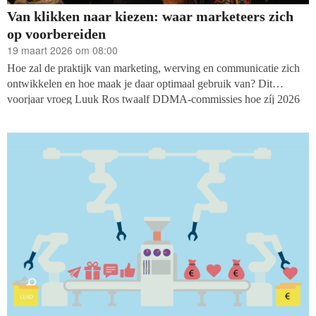
Van klikken naar kiezen: waar marketeers zich
op voorbereiden
19 maart 2026 om 08:00
Hoe zal de praktijk van marketing, werving en communicatie zich
ontwikkelen en hoe maak je daar optimaal gebruik van? Dit
voorjaar vroeg Luuk Ros twaalf DDMA-commissies hoe zíj 2026
zien, van e-mail tot ethiek, van AI tot adverteren.
Marketingvakmensen die midden in de praktijk staan en signalen
vroeg opvangen. Wat ze teruggeven is geen spectaculaire belofte
van transformatie, maar eerder een uitnodiging tot bijsturen,
doorpakken en nuchtere keuzes maken.