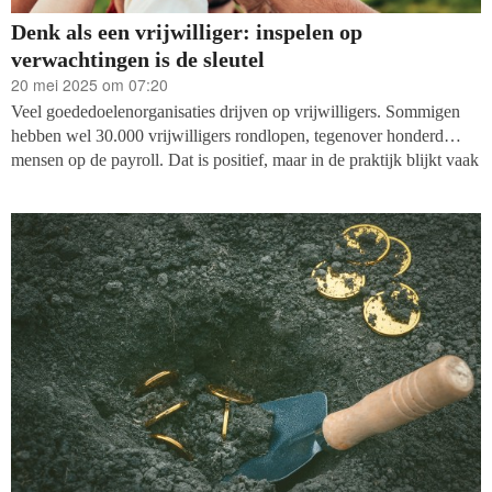
Denk als een vrijwilliger: inspelen op
verwachtingen is de sleutel
20 mei 2025 om 07:20
Veel goededoelenorganisaties drijven op vrijwilligers. Sommigen
hebben wel 30.000 vrijwilligers rondlopen, tegenover honderd
mensen op de payroll. Dat is positief, maar in de praktijk blijkt vaak
dat er onevenredig veel inspanning gaat naar het binnenhalen en -
houden van vrijwilligers, terwijl je die inspanning eigenlijk zou
willen steken in het nuttig inzetten van vrijwilligers.