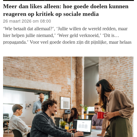
Meer dan likes alleen: hoe goede doelen kunnen
reageren op kritiek op sociale media
26 maart 2026 om 08:00
‘Wie betaalt dat allemaal?’, ‘Jullie willen de wereld redden, maar
hier helpen jullie niemand,’ ‘Weer geld verknoeid,’ ‘Dit is
propaganda.’ Voor veel goede doelen zijn dit pijnlijke, maar helaas
herkenbare reacties op sociale media. En toch kunnen we er niet
omheen. Kanalen als Instagram, TikTok en Facebook zijn
onmisbaar geworden. Ze helpen om verhalen te delen,
betrokkenheid te creëren en fondsen te werven. Maar zichtbaarheid
roept ook reacties op. Soms kritisch, soms ongefilterd, soms ronduit
vijandig.