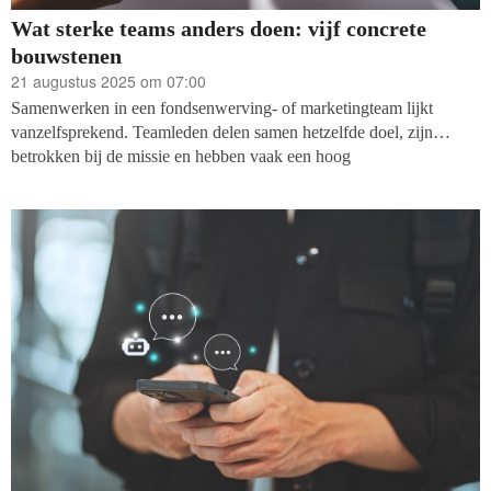
Wat sterke teams anders doen: vijf concrete
bouwstenen
21 augustus 2025 om 07:00
Samenwerken in een fondsenwerving- of marketingteam lijkt
vanzelfsprekend. Teamleden delen samen hetzelfde doel, zijn
betrokken bij de missie en hebben vaak een hoog
verantwoordelijkheidsgevoel. Toch loopt in de praktijk
samenwerking in teams regelmatig stroef. Besluiten worden niet
genomen, irritaties blijven onderhuids, energie lekt weg in
eindeloze overleggen en daardoor blijven resultaten vaak achter.