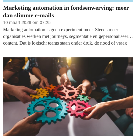
Marketing automation in fondsenwerving: meer
dan slimme e-mails
10 maart 2026 om 07:25
Marketing automation is geen experiment meer. Steeds meer
organisaties werken met journeys, segmentatie en gepersonaliseerde
content. Dat is logisch: teams staan onder druk, de nood of vraag
neemt toe en de lat richting resultaat ligt steeds hoger. Technologie
belooft grip, snelheid en schaal.