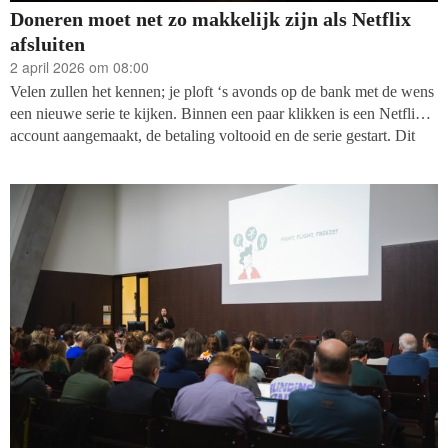
Doneren moet net zo makkelijk zijn als Netflix
afsluiten
2 april 2026 om 08:00
Velen zullen het kennen; je ploft ‘s avonds op de bank met de wens
een nieuwe serie te kijken. Binnen een paar klikken is een Netflix-
account aangemaakt, de betaling voltooid en de serie gestart. Dit
proces verloopt zo soepel dat de gebruiker er nauwelijks bij
nadenkt. De moderne donateur is gewend geraakt aan dit digitale
gemak en verwacht diezelfde soepele ervaring om te doneren.