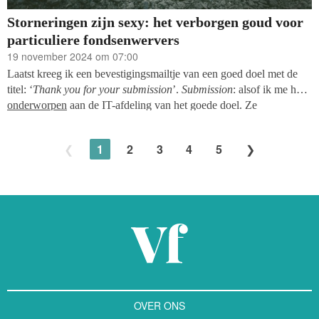
Storneringen zijn sexy: het verborgen goud voor
particuliere fondsenwervers
19 november 2024 om 07:00
Laatst kreeg ik een bevestigingsmailtje van een goed doel met de
titel: ‘
Thank you for your submission
’.
Submission
: alsof ik me had
onderworpen
aan de IT-afdeling van het goede doel. Ze
communiceren in feite dat de IT-afdeling de baas is. En dat iedereen
zich volledig moet overgeven aan hun eisen. Zonder enige aandacht
1
2
3
4
5
voor de klantervaring.
OVER ONS