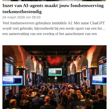
Inzet van AI-agents maakt jouw fondsenwerving
toekomstbestendig
24 maart 2026 om 08:00
Veel fondsenwervers gebruiken inmiddels AI. Met name ChatGPT
wordt veel gebruikt, bijvoorbeeld bij een eerste opzet van een brief,
een samenvatting van een overleg of het aanscherpen van een
campagne-idee. Handig, efficiënt en snel. Tegelijkertijd groeit het
besef dat dit nog maar het begin is. Want wie AI alleen inzet als
slimme tekstgenerator, laat veel potentieel liggen.