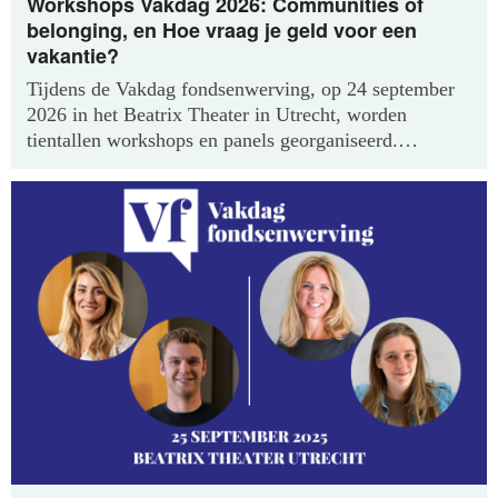
Workshops Vakdag 2026: Communities of
belonging, en Hoe vraag je geld voor een
vakantie?
Tijdens de Vakdag fondsenwerving, op 24 september
2026 in het Beatrix Theater in Utrecht, worden
tientallen workshops en panels georganiseerd.
Vandaag de volgende twee sessies: de
communitymanagers van Stichting Rooted vertellen
over de manier waarop de organisatie een nauwe
gemeenschap opbouwt en wat daaruit te leren valt, en
hoe je vraag je om geld voor 'extraatjes', zoals een
vakantie?