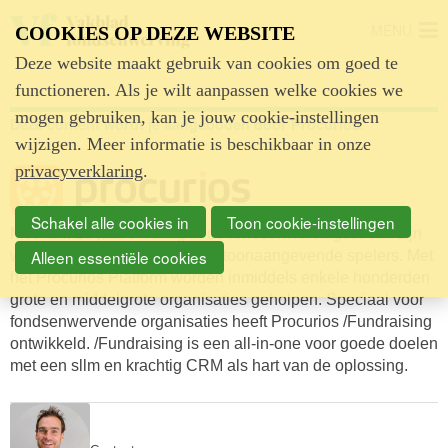
MENU
COOKIES OP DEZE WEBSITE
Deze website maakt gebruik van cookies om goed te
functioneren. Als je wilt aanpassen welke cookies we
mogen gebruiken, kan je jouw cookie-instellingen
Deze content wordt je aangeboden door Procurios.
wijzigen. Meer informatie is beschikbaar in onze
privacyverklaring
.
Schakel alle cookies in
Toon cookie-instellingen
Met ruim 20 jaar ervaring in de fondsenwervingssector zijn
Alleen essentiële cookies
we uitgegroeid tot een van de toonaangevende spelers. Met
het Procurios Platform worden inmiddels enkele honderden
grote en middelgrote organisaties geholpen. Speciaal voor
fondsenwervende organisaties heeft Procurios /Fundraising
ontwikkeld. /Fundraising is een all-in-one voor goede doelen
met een sllm en krachtig CRM als hart van de oplossing.