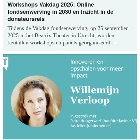
Workshops Vakdag 2025: Online
fondsenwerving in 2030 en Inzicht in de
donateursreis
Tijdens de Vakdag fondsenwerving, op 25 september
2025 in het Beatrix Theater in Utrecht, worden
tientallen workshops en panels georganiseerd.
Vandaag maken we een nieuwe workshop én een
mini-masterclass bekend: in een mini-masterclass
wordt uitgebreid vooruitgeblikt op online
fondsenwerving in 2030, en een workshop over het
bouwen aan de perfecte donateursreis: van bewustzijn
tot ambassadeurschap. En er volgen de komende
periode nog veel meer workshops!