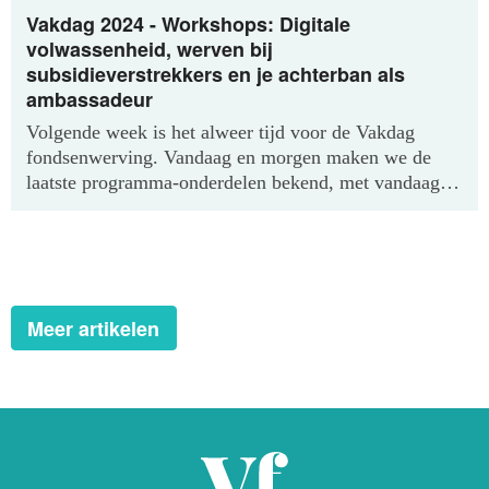
Vakdag 2024 - Workshops: Digitale
volwassenheid, werven bij
subsidieverstrekkers en je achterban als
ambassadeur
Volgende week is het alweer tijd voor de Vakdag
fondsenwerving. Vandaag en morgen maken we de
laatste programma-onderdelen bekend, met vandaag:
Samen groeien naar digitale volwassenheid, werven
bij vermogensfondsen en subsidieverstrekkers en hoe
je van je achterban ambassadeurs maakt.
Bekijk het
hele programma op onze site.
Meer artikelen