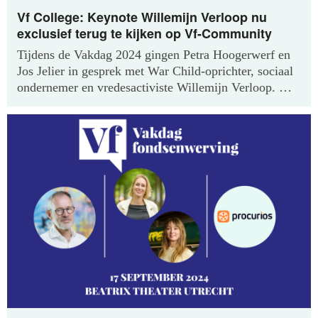
Vf College: Keynote Willemijn Verloop nu
exclusief terug te kijken op Vf-Community
Tijdens de Vakdag 2024 gingen Petra Hoogerwerf en
Jos Jelier in gesprek met War Child-oprichter, sociaal
ondernemer en vredesactiviste Willemijn Verloop. De
registratie van dat gesprek is nu exclusief terug te
kijken als deel van onze Vf Colleges op de
Vf-
Community
.