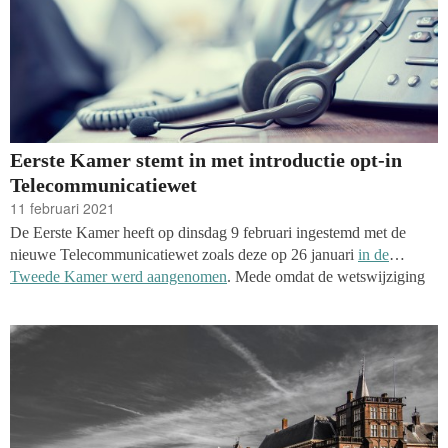
Eerste Kamer stemt in met introductie opt-in
Telecommunicatiewet
11 februari 2021
De Eerste Kamer heeft op dinsdag 9 februari ingestemd met de
nieuwe Telecommunicatiewet zoals deze op 26 januari
in de
Tweede Kamer werd aangenomen
. Mede omdat de wetswijziging
met algemene stem was aangenomen in het Lagerhuis stond het in
de Senaat op de agenda als hamerstuk. De ingangsdatum voor het
opt-in systeem is bepaald op 1 juli 2021, maar het zou ook nog
uitgesteld kunnen worden naar 1 januari 2022.