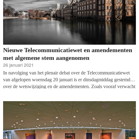
Nieuwe Telecommunicatiewet en amendementen
met algemene stem aangenomen
26 januari 2021
In navolging van het plenair debat over de Telecommunicatiewet
van afgelopen woensdag 20 januari is er dinsdagmiddag gestemd
over de wetswijziging en de amendementen. Zoals vooraf verwacht
werd de wetswijziging met algemene stem aangenomen. Dat
betekent dat het plan van Mona Keijzer om een opt-in systeem te
introduceren voor telefonische communicatie uitgevoerd zal
worden. Dat maakt het voor goede doelen moeilijker om de
telefoon te gebruiken als wervingsmethode. De gehele Kamer
stemde ook voor het amendement Palland/Bromet over de
verruiming van het klantrelatiebegrip voor goede