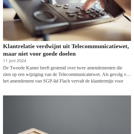
Klantrelatie verdwijnt uit Telecommunicatiewet,
maar niet voor goede doelen
11 juni 2024
De Tweede Kamer heeft gestemd over twee amendementen die
zien op een wijziging van de Telecommunicatiewet. Als gevolg van
het amendement van SGP-lid Flach vervalt de klanttermijn voor
commerciële organisaties waarbinnen zij klanten zonder
voorafgaande toestemming mogen bellen. Voor goede doelen is een
uitzondering gemaakt: zij mogen op basis van de klantrelatie
donateurs, vrijwilligers en diegenen die een manifestatie hebben
bijgewoond blijven bellen. Ook voor loterijen en kranten is een
uitzondering gemaakt. Goede Doelen Nederland is blij met deze
beslissingen.