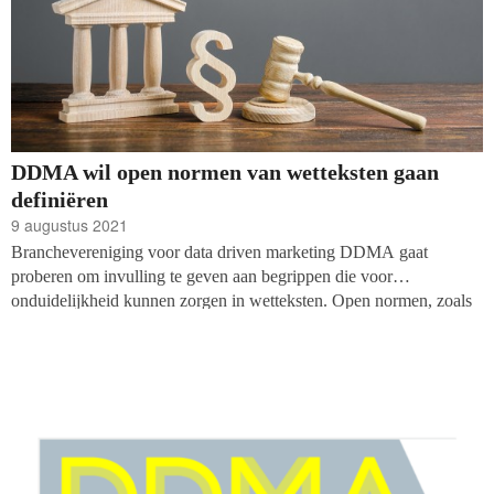
DDMA wil open normen van wetteksten gaan
definiëren
9 augustus 2021
Branchevereniging voor data driven marketing DDMA gaat
proberen om invulling te geven aan begrippen die voor
onduidelijkheid kunnen zorgen in wetteksten. Open normen, zoals
‘passende waarborgen’ en ‘begrijpelijk informeren’, worden
volgens DDMA gebruikt voor flexibiliteit bij toepassing van de
wet, maar leiden tegelijkertijd tot onduidelijkheid. Met het
definiëren van deze begrippen wil de branchevereniging de grenzen
aangeven en een standpunt innemen.