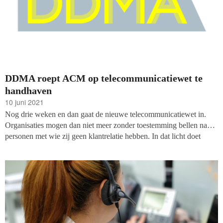
DDMA roept ACM op telecommunicatiewet te
handhaven
10 juni 2021
Nog drie weken en dan gaat de nieuwe telecommunicatiewet in.
Organisaties mogen dan niet meer zonder toestemming bellen naar
personen met wie zij geen klantrelatie hebben. In dat licht doet
branchevereniging DDMA doet een oproep aan toezichthouder
Autoriteit Consument en Markt (ACM) om de nieuwe regels goed
te handhaven, omdat de telemarketingsector vindt dat ‘het succes
van de nieuwe regels valt of staat met handhaving.’ Alleen zo
worden de telemarketingbureaus die voor irritatie zorgen aangepakt,
vinden zij.