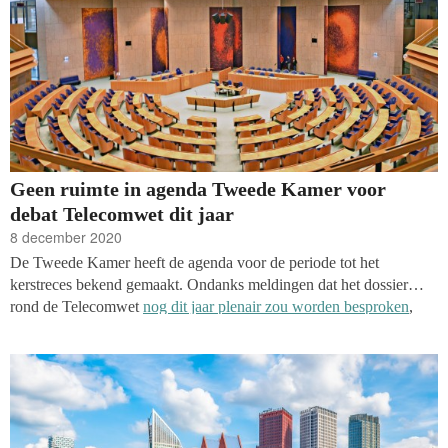
Geen ruimte in agenda Tweede Kamer voor
debat Telecomwet dit jaar
8 december 2020
De Tweede Kamer heeft de agenda voor de periode tot het
kerstreces bekend gemaakt. Ondanks meldingen dat het dossier
rond de Telecomwet
nog dit jaar plenair zou worden besproken
,
blijkt er toch geen ruimte voor te zijn. Het debat staat nu onder
voorbehoud gepland voor de week van 11 januari 2021, de eerste
week na het kerstreces.