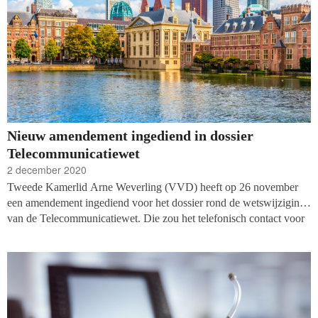
Nieuw amendement ingediend in dossier
Telecommunicatiewet
2 december 2020
Tweede Kamerlid Arne Weverling (VVD) heeft op 26 november
een amendement ingediend voor het dossier rond de wetswijziging
van de Telecommunicatiewet. Die zou het telefonisch contact voor
commerciële, ideële of charitatieve doeleinden inperken. Hij stelt
voor dat de termijn waarbinnen bestaande klanten die toestemming
hebben gegeven benaderd kunnen worden ‘dient te worden
voorgehangen aan beide Kamers’.