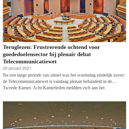
doelenorganisaties.
Teruglezen: Frustrerende ochtend voor
goededoelensector bij plenair debat
Telecommunicatiewet
20 januari 2021
Na een lange periode van uitstel was het woensdag eindelijk zover:
de Telecommunicatiewet is vandaag plenair behandeld in de
Tweede Kamer. Acht Kamerleden meldden zich aan het
spreekgestoelte. Zij deden hun zegje tegen Mona Keijzer, als
staatssecretaris van Economische Zaken en Klimaat
verantwoordelijk voor de wetswijziging. Lees hier het liveverslag
van webredacteur Marijn Thijs en expert telefonische
fondsenwerving Jeroen Hogenhout terug: