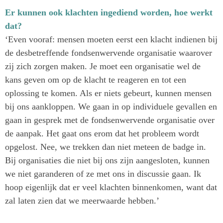
10. donateurs laat doneren via betaalmethoden met
Er kunnen ook klachten ingediend worden, hoe werkt
consumentenbescherming;
dat?
‘Even vooraf: mensen moeten eerst een klacht indienen bij
11. donateurs de mogelijkheid biedt contant geld te
de desbetreffende fondsenwervende organisatie waarover
doneren;
zij zich zorgen maken. Je moet een organisatie wel de
12. het gelijkspeelveldprincipe zal hanteren.
kans geven om op de klacht te reageren en tot een
oplossing te komen. Als er niets gebeurt, kunnen mensen
bij ons aankloppen. We gaan in op individuele gevallen en
gaan in gesprek met de fondsenwervende organisatie over
de aanpak. Het gaat ons erom dat het probleem wordt
opgelost. Nee, we trekken dan niet meteen de badge in.
Bij organisaties die niet bij ons zijn aangesloten, kunnen
we niet garanderen of ze met ons in discussie gaan. Ik
hoop eigenlijk dat er veel klachten binnenkomen, want dat
zal laten zien dat we meerwaarde hebben.’