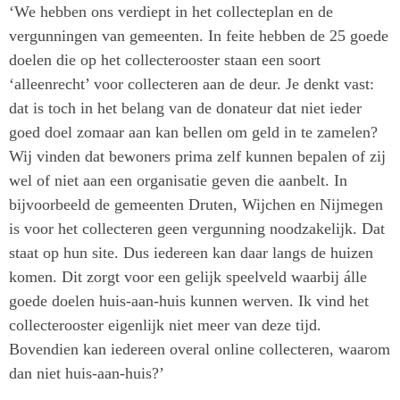
‘We hebben ons verdiept in het collecteplan en de
03. de Verklaring Gewenst Gedrag Donateursbelangen
vergunningen van gemeenten. In feite hebben de 25 goede
ondertekend heeft;
doelen die op het collecterooster staan een soort
04. uitleg geeft hoe mensen deelnemer kunnen worden
‘alleenrecht’ voor collecteren aan de deur. Je denkt vast:
van Stichting Donateursbelangen;
dat is toch in het belang van de donateur dat niet ieder
goed doel zomaar aan kan bellen om geld in te zamelen?
05. transparant aangeeft hoeveel geld er binnenkomt en
Wij vinden dat bewoners prima zelf kunnen bepalen of zij
hoe dit besteed wordt;
wel of niet aan een organisatie geven die aanbelt. In
bijvoorbeeld de gemeenten Druten, Wijchen en Nijmegen
06. persoonlijk en tijdig communiceert op de gewenste
is voor het collecteren geen vergunning noodzakelijk. Dat
manier met de donateur;
staat op hun site. Dus iedereen kan daar langs de huizen
07. particuliere gevers op de juiste manier aanspreekt;
komen. Dit zorgt voor een gelijk speelveld waarbij álle
goede doelen huis-aan-huis kunnen werven. Ik vind het
08. binnen drie klikken de donateur een vast
collecterooster eigenlijk niet meer van deze tijd.
donateurschap laat opzeggen;
Bovendien kan iedereen overal online collecteren, waarom
dan niet huis-aan-huis?’
09. de privacy van donateurs waarborgt;