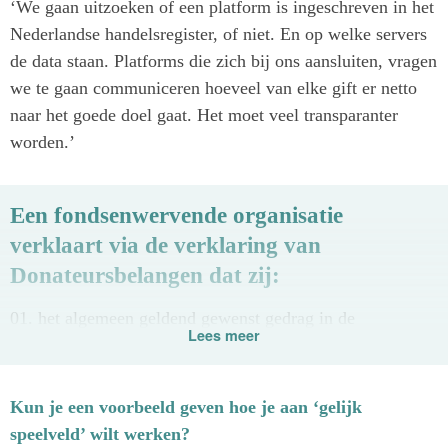
‘We gaan uitzoeken of een platform is ingeschreven in het
Nederlandse handelsregister, of niet. En op welke servers
de data staan. Platforms die zich bij ons aansluiten, vragen
we te gaan communiceren hoeveel van elke gift er netto
naar het goede doel gaat. Het moet veel transparanter
worden.’
Een fondsenwervende organisatie
verklaart via de verklaring van
Donateursbelangen dat zij:
01. het algemeen geldend gewenst gedrag in de
Lees meer
goededoelensector zal naleven;
02. donateurgericht zal werken op basis van wensen en
Kun je een voorbeeld geven hoe je aan ‘gelijk
voorkeuren donateurs;
speelveld’ wilt werken?