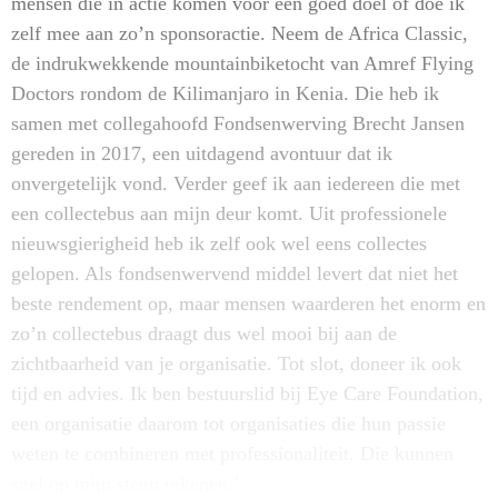
mensen die in actie komen voor een goed doel of doe ik
zelf mee aan zo’n sponsoractie. Neem de Africa Classic,
de indrukwekkende mountainbiketocht van Amref Flying
Doctors rondom de Kilimanjaro in Kenia. Die heb ik
samen met collegahoofd Fondsenwerving Brecht Jansen
gereden in 2017, een uitdagend avontuur dat ik
onvergetelijk vond. Verder geef ik aan iedereen die met
een collectebus aan mijn deur komt. Uit professionele
nieuwsgierigheid heb ik zelf ook wel eens collectes
gelopen. Als fondsenwervend middel levert dat niet het
beste rendement op, maar mensen waarderen het enorm en
zo’n collectebus draagt dus wel mooi bij aan de
zichtbaarheid van je organisatie. Tot slot, doneer ik ook
tijd en advies. Ik ben bestuurslid bij Eye Care Foundation,
een organisatie daarom tot organisaties die hun passie
weten te combineren met professionaliteit. Die kunnen
snel op mijn steun rekenen.’