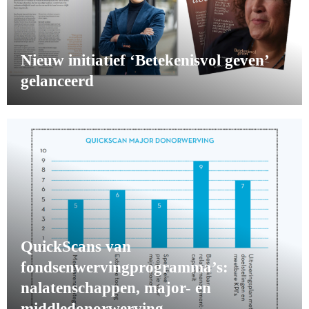
Nieuw initiatief ‘Betekenisvol geven’
gelanceerd
QuickScans van
fondsenwervingprogramma’s:
nalatenschappen, major- en
middledonorwerving