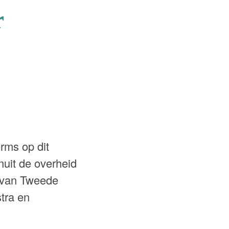
r
orms op dit
uit de overheid
en van Tweede
tra en