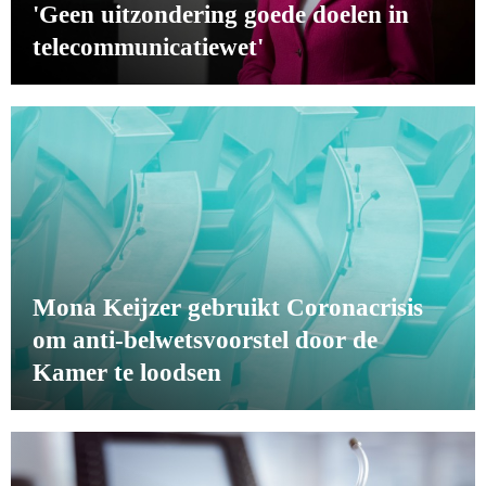
'Geen uitzondering goede doelen in
telecommunicatiewet'
Mona Keijzer gebruikt Coronacrisis
om anti-belwetsvoorstel door de
Kamer te loodsen