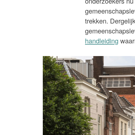
onderzoekers nu 
gemeenschapslev
trekken. Dergelij
gemeenschapslev
handleiding
waarm