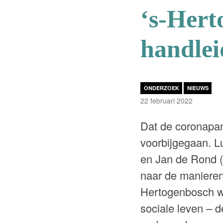
‘s-Hert
handlei
ONDERZOEK
NIEUWS
22 februari 2022
Dat de coronapan
voorbijgegaan. L
en Jan de Rond (
naar de maniere
Hertogenbosch we
sociale leven – d