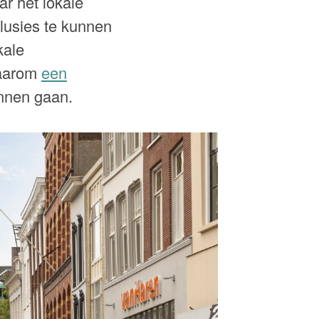
r het lokale
usies te kunnen
kale
daarom
een
nnen gaan.