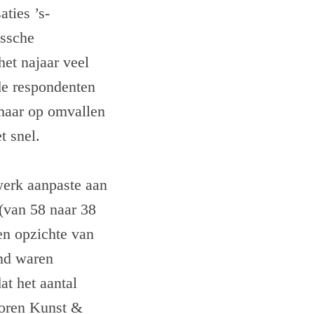
ties ’s-
ossche
et najaar veel
 de respondenten
maar op omvallen
t snel.
 werk aanpaste aan
 (van 58 naar 38
ten opzichte van
and waren
at het aantal
ctoren Kunst &