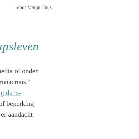
door
Marijn Thijs
apsleven
edia of onder
onacrisis,’
gids ‘s-
 of beperking
 er aandacht