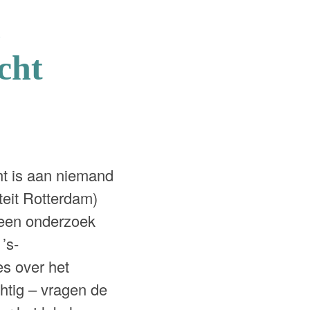
n
cht
t is aan niemand
teit Rotterdam)
 een onderzoek
’s-
s over het
htig – vragen de