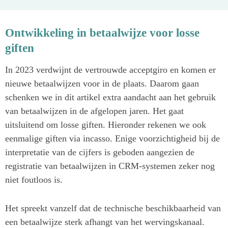
prestaties vergelijken met de markt. Voor meer informatie
over dit artikel of deelname aan dit dashboard, stuur een
Ontwikkeling in betaalwijze voor losse
mail naar
info@datainside.nl
.
giften
In 2023 verdwijnt de vertrouwde acceptgiro en komen er
nieuwe betaalwijzen voor in de plaats. Daarom gaan
schenken we in dit artikel extra aandacht aan het gebruik
van betaalwijzen in de afgelopen jaren. Het gaat
uitsluitend om losse giften. Hieronder rekenen we ook
eenmalige giften via incasso. Enige voorzichtigheid bij de
interpretatie van de cijfers is geboden aangezien de
registratie van betaalwijzen in CRM-systemen zeker nog
niet foutloos is.
Het spreekt vanzelf dat de technische beschikbaarheid van
een betaalwijze sterk afhangt van het wervingskanaal.