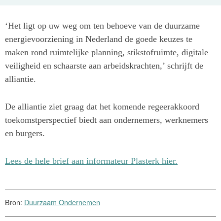
Urgenda, FNV, CNV, TenneT, Gasunie, Netbeheer
Nederland, Alliander, Unie van Waterschappen, VNG,
‘Het ligt op uw weg om ten behoeve van de duurzame
Voorzitters van de vijf uitvoeringstafels Klimaatakkoord
energievoorziening in Nederland de goede keuzes te
en het Nationaal Klimaat Platform.
maken rond ruimtelijke planning, stikstofruimte, digitale
veiligheid en schaarste aan arbeidskrachten,’ schrijft de
De brief wordt ondersteund door Dutch Green Building
alliantie.
Council (DGBC), Energiek Velsen, Energie-Nederland en
de Nederlandse Vereniging van Banken (NVB).
De alliantie ziet graag dat het komende regeerakkoord
toekomstperspectief biedt aan ondernemers, werknemers
en burgers.
Lees de hele brief aan informateur Plasterk hier.
Bron:
Duurzaam Ondernemen