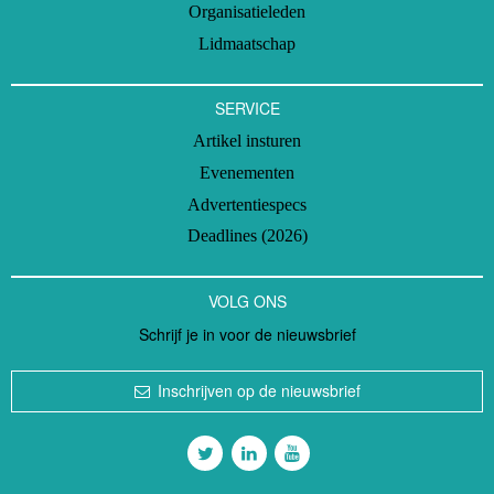
Organisatieleden
Lidmaatschap
SERVICE
Artikel insturen
Evenementen
Advertentiespecs
Deadlines (2026)
VOLG ONS
Schrijf je in voor de nieuwsbrief
Inschrijven op de nieuwsbrief
Volg ons