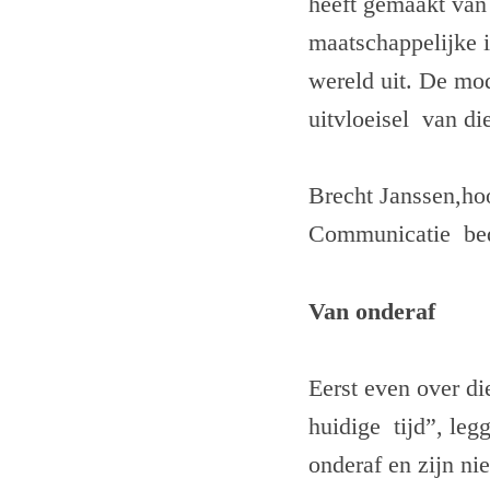
heeft gemaakt van 
maatschappelijke i
wereld uit. De mod
uitvloeisel van d
Brecht Janssen,ho
Communicatie beda
Van onderaf
Eerst even over d
huidige tijd”, leg
onderaf en zijn ni