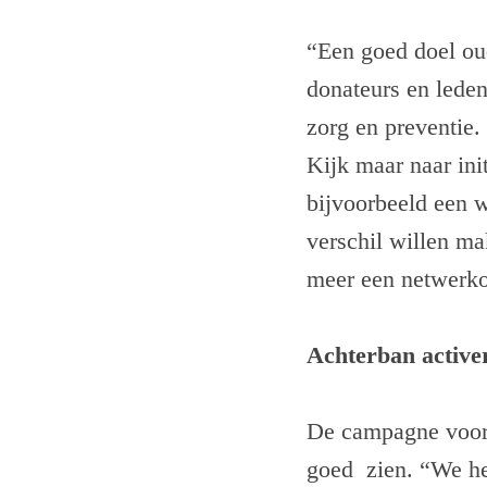
“Een goed doel oud
donateurs en lede
zorg en preventie.
Kijk maar naar ini
bijvoorbeeld een w
verschil willen m
meer een netwerko
Achterban active
De campagne voor 
goed zien. “We he