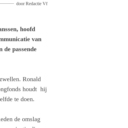
door
Redactie Vf
anssen, hoofd
mmunicatie van
n de passende
pzwellen. Ronald
Longfonds houdt hij
elfde te doen.
leden de omslag