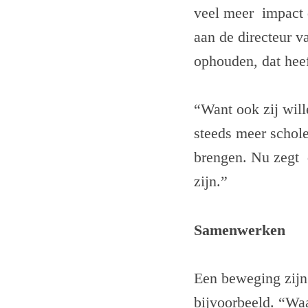
veel meer impact d
aan de directeur v
ophouden, dat heef
“Want ook zij will
steeds meer schol
brengen. Nu zegt d
zijn.”
Samenwerken
Een beweging zijn
bijvoorbeeld. “Waa