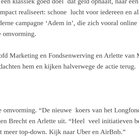
een klassiek goed doel dat geld ophaalt, naar een
mpact realiseert: schone lucht voor iedereen en al
erne campagne ‘Adem in’, die zich vooral online a
ie omvorming.
ofd Marketing en Fondsenwerving en Arlette van
chten hem en kijken halverwege de actie terug.
ie omvorming. “De nieuwe koers van het Longfonds
gen Brecht en Arlette uit. “Heel veel initiatieven 
et meer top-down. Kijk naar Uber en AirBnb.”