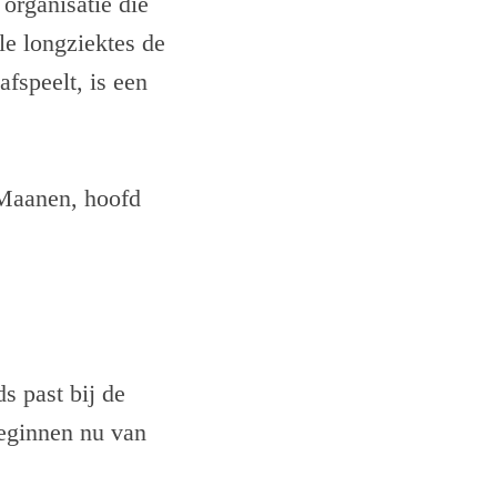
 organisatie die
le longziektes de
fspeelt, is een
 Maanen, hoofd
 past bij de
beginnen nu van