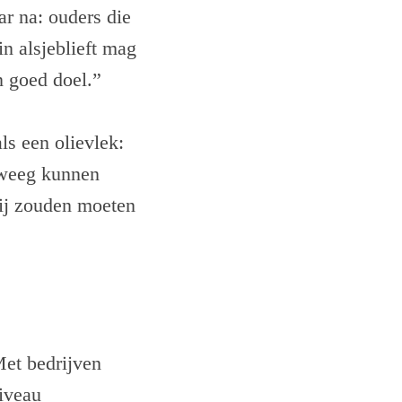
r na: ouders die
in alsjeblieft mag
n goed doel.”
ls een olievlek:
 weeg kunnen
rij zouden moeten
et bedrijven
niveau