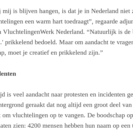
j mij is blijven hangen, is dat je in Nederland nie
htelingen een warm hart toedraagt”, regaarde adjun
n VluchtelingenWerk Nederland. “Natuurlijk is de
…' prikkelend bedoeld. Maar om aandacht te vrage
p, moet je creatief en prikkelend zijn.”
denten
ijd is veel aandacht naar protesten en incidenten g
htergrond geraakt dat nog altijd een groot deel va
t om vluchtelingen op te vangen. De boodschap op 
 laten zien: 4200 mensen hebben hun naam op een 