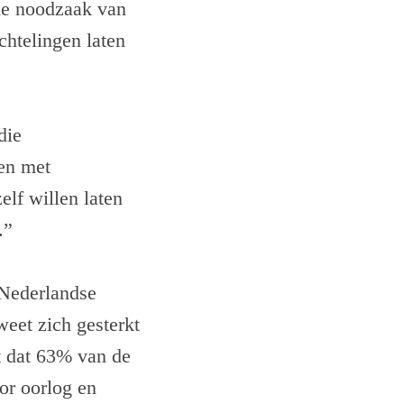
 de noodzaak van
chtelingen laten
die
en met
lf willen laten
.”
 Nederlandse
weet zich gesterkt
t dat 63% van de
or oorlog en