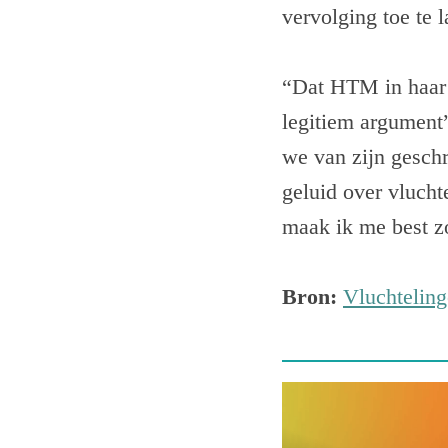
vervolging toe te l
“Dat HTM in haar k
legitiem argument
we van zijn geschr
geluid over vlucht
maak ik me best z
Bron:
Vluchtelin