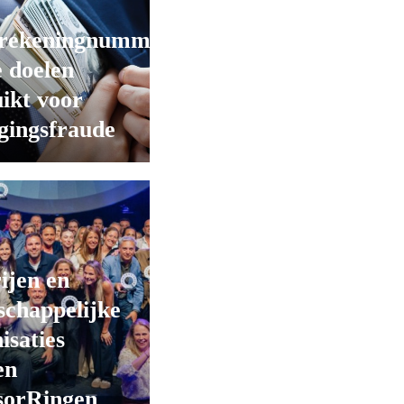
rekeningnummers
 doelen
ikt voor
gingsfraude
ijen en
chappelijke
isaties
en
sorRingen