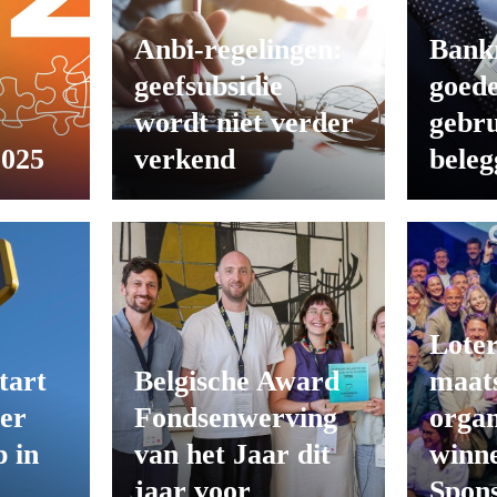
Anbi-regelingen:
Bank
geefsubsidie
goede
wordt niet verder
gebru
2025
verkend
beleg
Loter
tart
Belgische Award
maats
er
Fondsenwerving
organ
 in
van het Jaar dit
winn
jaar voor
Spon