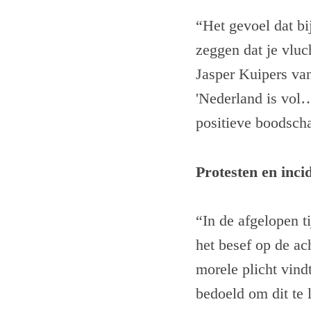
“Het gevoel dat bi
zeggen dat je vluc
Jasper Kuipers va
'Nederland is vol
positieve boodscha
Protesten en inci
“In de afgelopen t
het besef op de ac
morele plicht vind
bedoeld om dit te