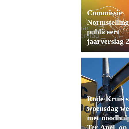
Commissie
Normstelling
publiceert
jaarverslag 
Rode Kruis s
woensdag we
met noodhulp
Ter Apel, op