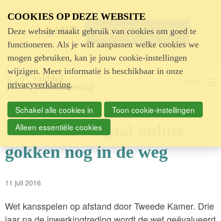
Advertentie
COOKIES OP DEZE WEBSITE
Deze website maakt gebruik van cookies om goed te
functioneren. Als je wilt aanpassen welke cookies we
mogen gebruiken, kan je jouw cookie-instellingen
wijzigen. Meer informatie is beschikbaar in onze
MENU
privacyverklaring
.
Schakel alle cookies in
Toon cookie-instellingen
Niets staat legaal online
Alleen essentiële cookies
gokken nog in de weg
11 juli 2016
Wet kansspelen op afstand door Tweede Kamer. Drie
jaar na de inwerkingtreding wordt de wet geëvalueerd