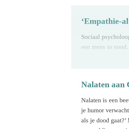
‘Empathie-al
Sociaal psycholoog
een mens in nood.
Je voelt je rot.
Je voelt compass
Nalaten aan
Nu vinden we het 
Nalaten is een bee
onderzoek van psy
je humor verwacht.
motief vaak een la
als je dood gaat?