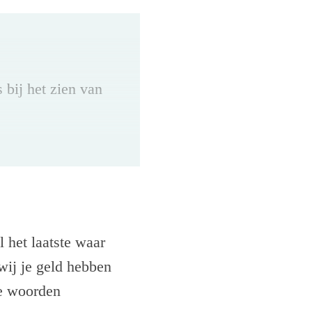
 bij het zien van
egoïstisch motief
altruïstisch motief
igenbelang. Maar
 het laatste waar
 een egoïstisch
wij je geld hebben
ze woorden