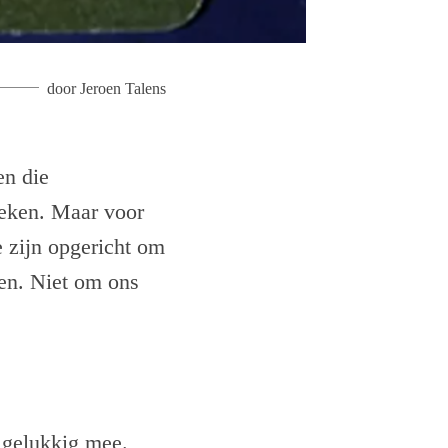
door
Jeroen Talens
en die
weken. Maar voor
e zijn opgericht om
den. Niet om ons
t gelukkig mee.