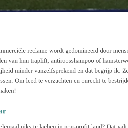
ommerciële reclame wordt gedomineerd door mens
den van hun traplift, antiroosshampoo of hamster
ijheid minder vanzelfsprekend en dat begrijp ik. Z
ssen. Om leed te verzachten en onrecht te bestrij
 maken!
ar
elemaal niks te lachen in non-profit land? Dat val