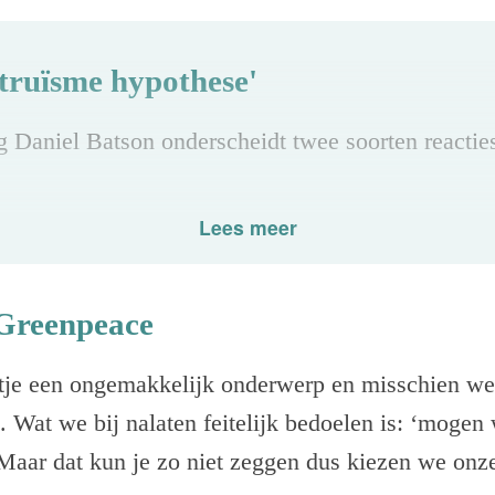
truïsme hypothese'
 Daniel Batson onderscheidt twee soorten reacties
Lees meer
 Je doneert dan om je beter te voelen en dat is een 
ie. Je doneert om anderen te helpen en dat is een 
 Greenpeace
over het algemeen nobeler om te helpen zonder e
tje een ongemakkelijk onderwerp en misschien wel
choloog Rick Snyder toont aan dat doneren vanuit
 Wat we bij nalaten feitelijk bedoelen is: ‘mogen 
ngduriger karakter heeft.
’ Maar dat kun je zo niet zeggen dus kiezen we on