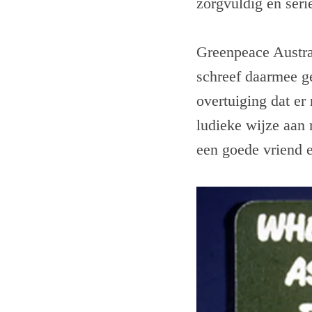
zorgvuldig en seri
Greenpeace Austral
schreef daarmee ge
overtuiging dat er
ludieke wijze aan 
een goede vriend e