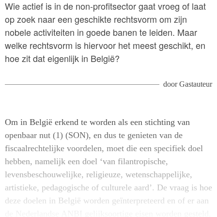
Wie actief is in de non-profitsector gaat vroeg of laat
op zoek naar een geschikte rechtsvorm om zijn
nobele activiteiten in goede banen te leiden. Maar
welke rechtsvorm is hiervoor het meest geschikt, en
hoe zit dat eigenlijk in België?
door
Gastauteur
Om in België erkend te worden als een stichting van
openbaar nut (1) (SON), en dus te genieten van de
fiscaalrechtelijke voordelen, moet die een specifiek doel
hebben, namelijk een doel ‘van filantropische,
levensbeschouwelijke, religieuze, wetenschappelijke,
artistieke, pedagogische of culturele aard’. De vraag is hoe
deze doelen in België worden geïnterpreteerd en of er aan
de Nederlandse ANBI gelijksoortige eisen worden gesteld.