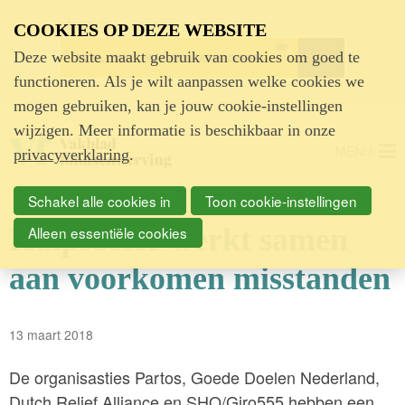
Advertentie
COOKIES OP DEZE WEBSITE
Deze website maakt gebruik van cookies om goed te
functioneren. Als je wilt aanpassen welke cookies we
mogen gebruiken, kan je jouw cookie-instellingen
wijzigen. Meer informatie is beschikbaar in onze
MENU
privacyverklaring
.
Schakel alle cookies in
Toon cookie-instellingen
Hulpsector werkt samen
Alleen essentiële cookies
aan voorkomen misstanden
13 maart 2018
De organisasties Partos, Goede Doelen Nederland,
Dutch Relief Alliance en SHO/Giro555 hebben een