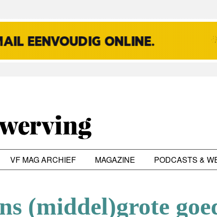
VF MAG ARCHIEF
MAGAZINE
PODCASTS & W
s (middel)grote goe