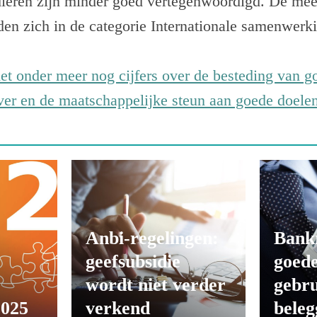
dieren zijn minder goed vertegenwoordigd. De mee
den zich in de categorie Internationale samenwerk
et onder meer nog cijfers over de besteding van 
er en de maatschappelijke steun aan goede doelen 
Anbi-regelingen:
Bank
geefsubsidie
goede
wordt niet verder
gebru
2025
verkend
beleg