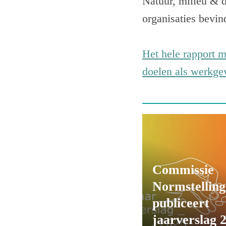
Natuur, milieu & 
organisaties bevin
Het hele rapport m
doelen als werkgev
Commissie
Normstelling
publiceert
jaarverslag 