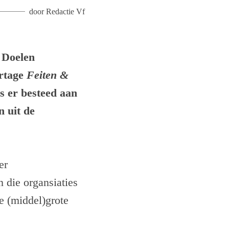
door
Redactie Vf
 Doelen
ortage
Feiten &
is er besteed aan
n uit de
er
n die organsiaties
e (middel)grote