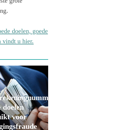
ste grote
ing.
goede doelen, goede
vindt u hier.
rekeningnummers
 doelen
ikt voor
gingsfraude