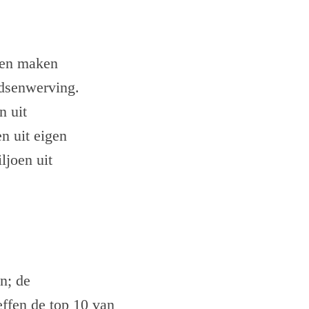
ren maken
ndsenwerving.
n uit
n uit eigen
ljoen uit
n; de
effen de top 10 van