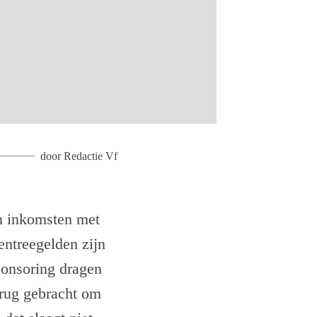
door
Redactie Vf
en inkomsten met
entreegelden zijn
ponsoring dragen
erug gebracht om