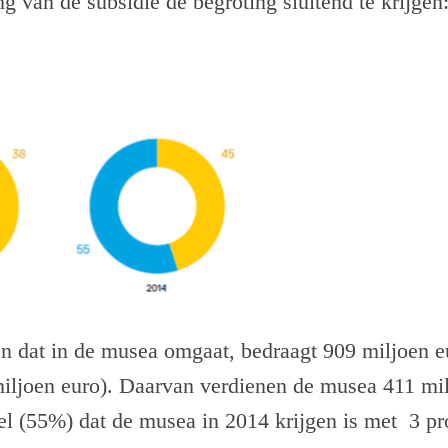
g van de subsidie de begroting sluitend te krijgen: 
en dat in de musea omgaat, bedraagt 909 miljoen 
iljoen euro). Daarvan verdienen de musea 411 mil
el (55%) dat de musea in 2014 krijgen is met 3 pr