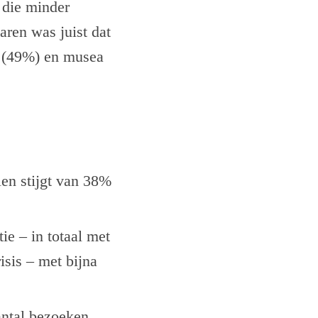
 die minder
aren was juist dat
a (49%) en musea
len stijgt van 38%
ie – in totaal met
sis – met bijna
antal bezoeken.