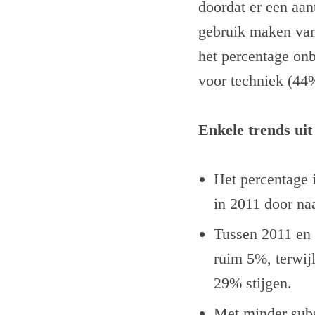
doordat er een aa
gebruik maken van 
het percentage on
voor techniek (44
Enkele trends uit
Het percentage 
in 2011 door na
Tussen 2011 en 2
ruim 5%, terwij
29% stijgen.
Met minder subs