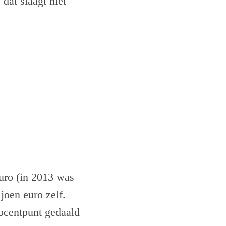
dat slaagt niet
euro (in 2013 was
joen euro zelf.
ocentpunt gedaald