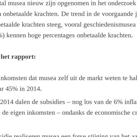
ntal musea nieuw zijn opgenomen in het onderzoek
onbetaalde krachten. De trend in de voorgaande j
betaalde krachten steeg, vooral geschiedenismuse
%) kennen hoge percentages onbetaalde krachten.
 het rapport:
inkomsten dat musea zelf uit de markt weten te ha
ar 45% in 2014.
014 dalen de subsidies – nog los van de 6% inflat
l de eigen inkomsten – ondanks de economische cri
idie realiseren musea een forse stijging van het a