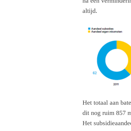
na een verminderin
altijd.
Het totaal aan bat
dit nog ruim 857 m
Het subsidieaande