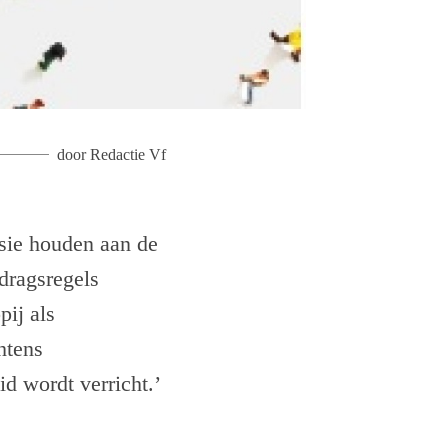
door
Redactie Vf
usie houden aan de
edragsregels
pij als
htens
id wordt verricht.’