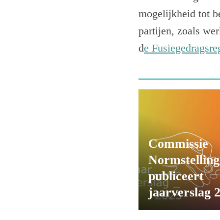
mogelijkheid tot 
partijen, zoals we
d
e Fusiegedragsre
Commissie
Normstelling
publiceert
jaarverslag 