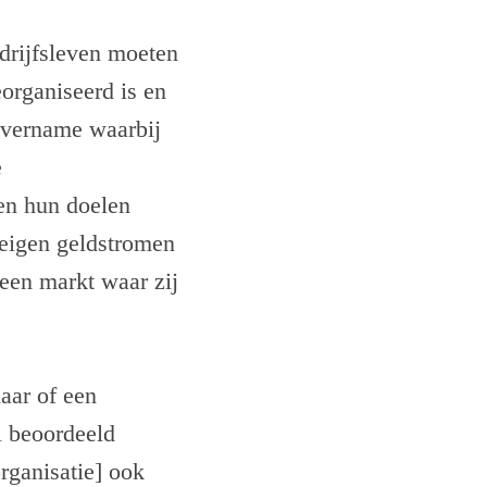
edrijfsleven moeten
eorganiseerd is en
 overname waarbij
e
 en hun doelen
 eigen geldstromen
p een markt waar zij
maar of een
l beoordeeld
organisatie] ook