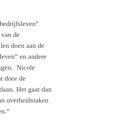
bedrijfsleven”
 van de
llen doen aan de
fsleven” en andere
vagen. Nicole
t door de
daan. Het gaat dan
an overheidstaken
en.”