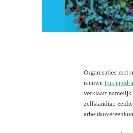
Organisaties met m
nieuwe
Fusiegedra
verklaart namelijk
zelfstandige eenhe
arbeidsovereenkoms