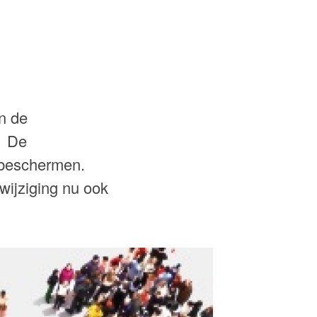
n de
. De
 beschermen.
ijziging nu ook