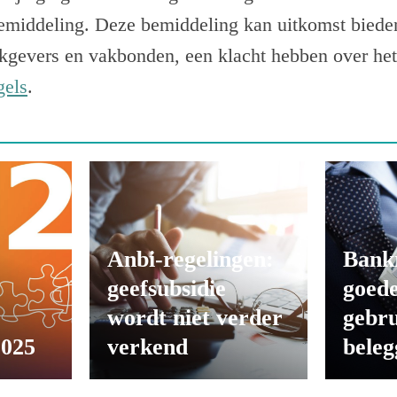
bemiddeling. Deze bemiddeling kan uitkomst biede
rkgevers en vakbonden, een klacht hebben over het
gels
.
Anbi-regelingen:
Bank
geefsubsidie
goede
wordt niet verder
gebru
2025
verkend
beleg