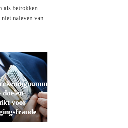
n als betrokken
 niet naleven van
rekeningnummers
 doelen
ikt voor
gingsfraude