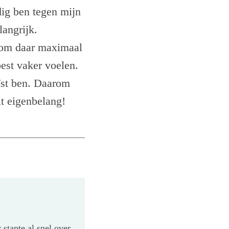
dig ben tegen mijn
langrijk.
n om daar maximaal
best vaker voelen.
uïst ben. Daarom
it eigenbelang!
stapte al snel over