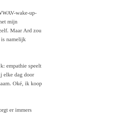
en WWAV-wake-up-
met mijn
zelf. Maar Ard zou
 is namelijk
k: empathie speelt
j elke dag door
haam. Oké, ik koop
orgt er immers