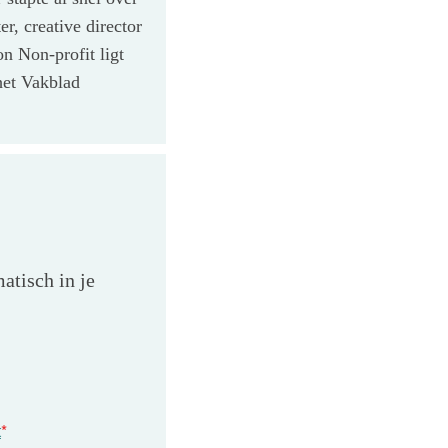
, creative director
 Non-profit ligt
 het Vakblad
atisch in je
t
*