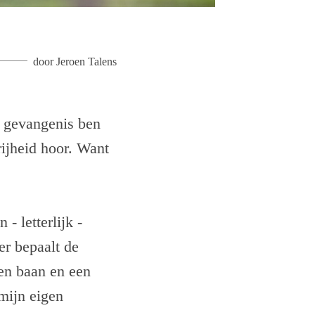
door
Jeroen Talens
de gevangenis ben
rijheid hoor. Want
- letterlijk -
r bepaalt de
een baan en een
mijn eigen