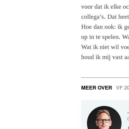
voor dat ik elke o
collega’s. Dat hee
Hoe dan ook: ik g
op in te spelen. W
Wat ik niet wil vo
houd ik mij vast a
MEER OVER
VF 2