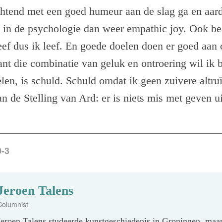
chtend met een goed humeur aan de slag ga en aar
t in de psychologie dan weer empathic joy. Ook be
eef dus ik leef. En goede doelen doen er goed aa
ant die combinatie van geluk en ontroering wil ik 
elen, is schuld. Schuld omdat ik geen zuivere altr
an de Stelling van Ard: er is niets mis met geven u
0-3
Jeroen Talens
Columnist
Jeroen Talens studeerde kunstgeschiedenis in Groningen, maar 