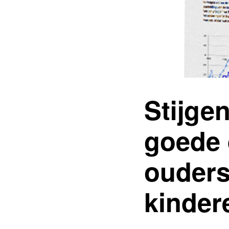
Stijge
goede 
ouders
kinder