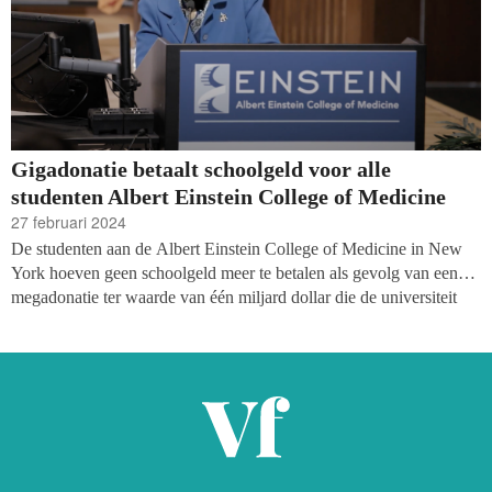
Gigadonatie betaalt schoolgeld voor alle
studenten Albert Einstein College of Medicine
27 februari 2024
De studenten aan de Albert Einstein College of Medicine in New
York hoeven geen schoolgeld meer te betalen als gevolg van een
megadonatie ter waarde van één miljard dollar die de universiteit
voor geneeskunde in ontvangst mocht nemen. Het geld werd
gedoneerd door Ruth Gottesman, voorzitter van de Raad van
Bestuur van de universiteit, die het geld erfde van haar overleden
man, David Gottersman.