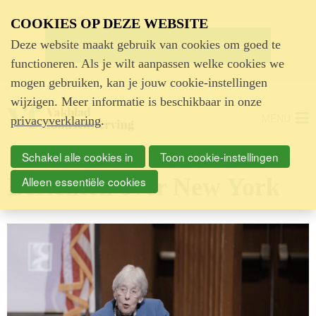
Advertentie
COOKIES OP DEZE WEBSITE
Deze website maakt gebruik van cookies om goed te
functioneren. Als je wilt aanpassen welke cookies we
mogen gebruiken, kan je jouw cookie-instellingen
wijzigen. Meer informatie is beschikbaar in onze
MENU
privacyverklaring
.
Schakel alle cookies in
Toon cookie-instellingen
Berichten over New York
Alleen essentiële cookies