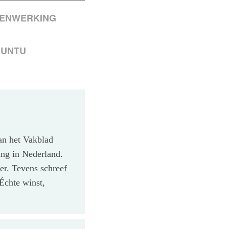
MENWERKING
BUNTU
an het Vakblad
ing in Nederland.
ker. Tevens schreef
Échte winst,