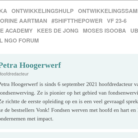
IKA
ONTWIKKELINGSHULP
ONTWIKKELINGSSA
ORINE AARTMAN
#SHIFTTHEPOWER
VF 23-6
E ACADEMY
KEES DE JONG
MOSES ISOOBA
U
L NGO FORUM
Petra Hoogerwerf
Hoofdredacteur
Petra Hoogerwerf is sinds 6 september 2021 hoofdredacteur v
fondsenwerving. Ze is pionier op het gebied van fondsenwerv
Ze richtte de eerste opleiding op en is een veel gevraagd spre
ze de bestsellers Vonk! Fondsen werven met hoofd en hart en 
ondernemen met impact.