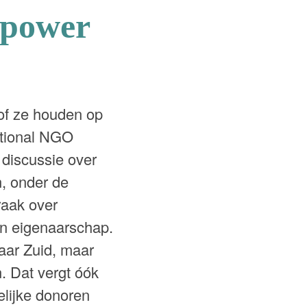
epower
of ze houden op
tional NGO
 discussie over
n, onder de
raak over
en eigenaarschap.
aar Zuid, maar
 Dat vergt óók
delijke donoren