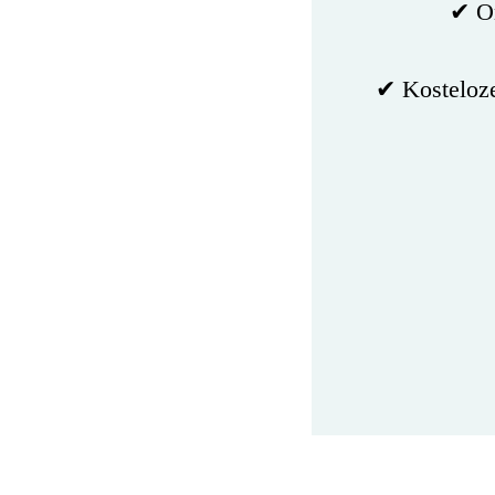
✔ On
✔ Kosteloze