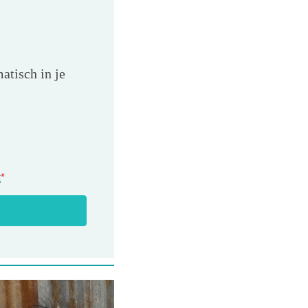
atisch in je
t
*