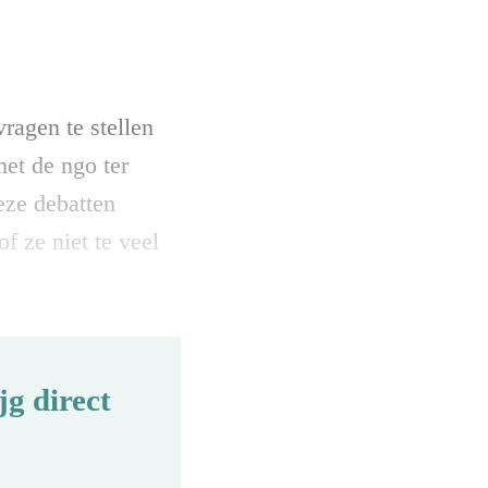
ragen te stellen
et de ngo ter
eze debatten
f ze niet te veel
g direct