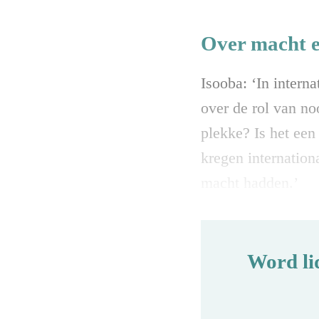
Over macht e
Isooba: ‘In intern
over de rol van n
plekke? Is het een
kregen internation
macht hadden.’
Word li