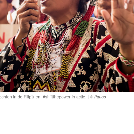
ten in de Filipijnen, #shiftthepower in actie.
© Panos