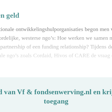
n geld
ationale ontwikkelingshulporganisaties begon men v
oordelijke, westerse ngo’s: Hoe werken we samen m
 partnership of een funding relationship? Tijdens d
ale ngo’s zoals Cordaid, Hivos of CARE de vraag o
d van Vf & fondsenwerving.nl en krij
toegang