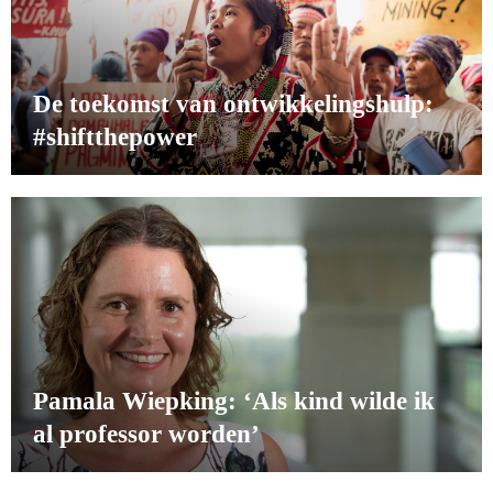
De toekomst van ontwikkelingshulp:
#shiftthepower
Pamala Wiepking: ‘Als kind wilde ik
al professor worden’