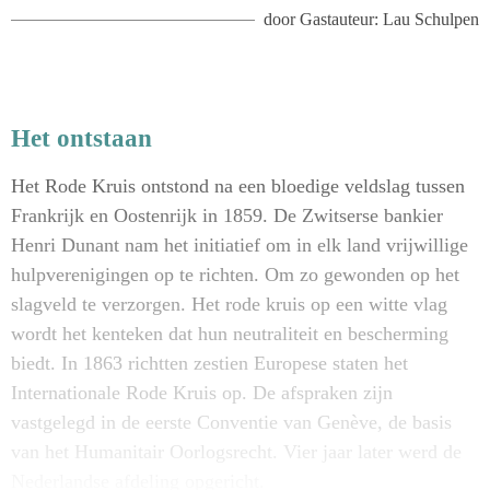
door
Gastauteur: Lau Schulpen
Het ontstaan
Het Rode Kruis ontstond na een bloedige veldslag tussen
Frankrijk en Oostenrijk in 1859. De Zwitserse bankier
Henri Dunant nam het initiatief om in elk land vrijwillige
hulpverenigingen op te richten. Om zo gewonden op het
slagveld te verzorgen. Het rode kruis op een witte vlag
wordt het kenteken dat hun neutraliteit en bescherming
biedt. In 1863 richtten zestien Europese staten het
Internationale Rode Kruis op. De afspraken zijn
vastgelegd in de eerste Conventie van Genève, de basis
van het Humanitair Oorlogsrecht. Vier jaar later werd de
Nederlandse afdeling opgericht.