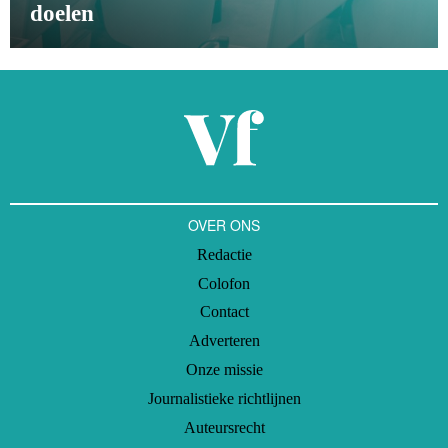
doelen
OVER ONS
Redactie
Colofon
Contact
Adverteren
Onze missie
Journalistieke richtlijnen
Auteursrecht