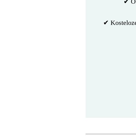
✔ On
✔ Kosteloze