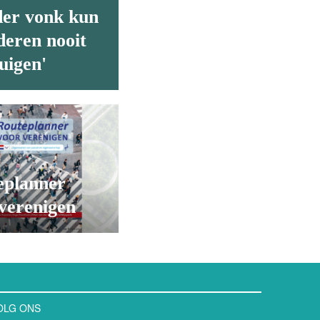
der vonk kun
deren nooit
uigen'
eplanner
verenigen
OLG ONS