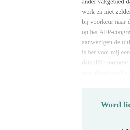
ander vakgebied da
werk en niet zelde
bij voorkeur naar 
op het AFP-congres
aanwezigen de uitl
is het voor mij e
datzelfde moment 
over direct mail v
Word li