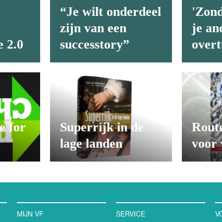
“Je wilt onderdeel
'Zon
zijn van een
je an
 2.0
successtory”
overt
e for
Superrijk in de
Rout
lage landen
voor 
MIJN VF
SERVICE
V