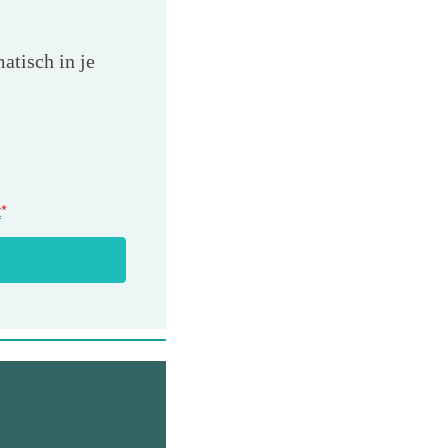
atisch in je
t
*