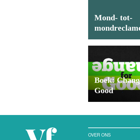
Mond- tot-
mondreclame
Boek: Chang
Good
OVER ONS