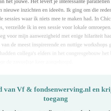
n het jouwe. Het levert je interessante parallellen
n nieuwe inzichten en ideeën. Ik ging om die red
de sessies waar ik niets mee te maken had. In Chic
, verzeilde ik in een sessie voor lokale omroepen
eg voor mijn aanwezigheid met enige hilariteit h
en van de meest inspirerende en nuttige workshops
hadden collega's elders in het congresgebouw het
oor de zoveelste keer aangehoord.
d van Vf & fondsenwerving.nl en krij
toegang