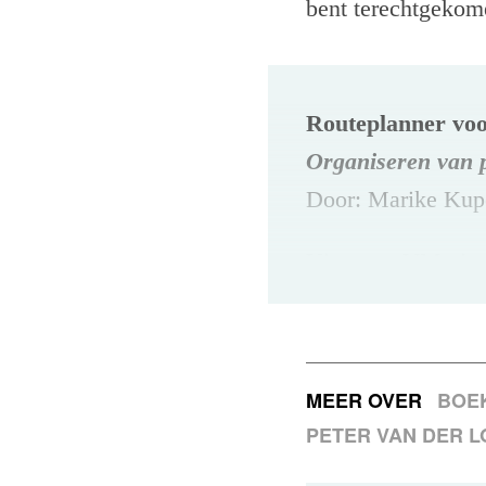
bent terechtgekom
Routeplanner voo
Organiseren van 
Door: Marike Kupe
Uitgever: VM uitg
Verkrijgbaar via 
Prijs: €29,95 (inc
MEER OVER
BOE
PETER VAN DER L