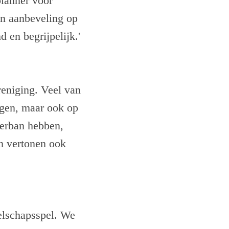
lanner voor
en aanbeveling op
 en begrijpelijk.'
reniging. Veel van
ngen, maar ook op
hterban hebben,
en vertonen ook
zelschapsspel. We