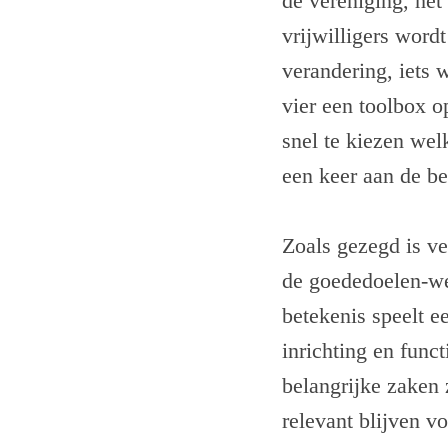
de vereniging, het
vrijwilligers wordt
verandering, iets 
vier een toolbox o
snel te kiezen wel
een keer aan de b
Zoals gezegd is ve
de goededoelen-wer
betekenis speelt e
inrichting en func
belangrijke zaken 
relevant blijven v