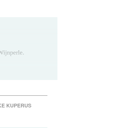
Wijnperle.
k.nl
KE KUPERUS