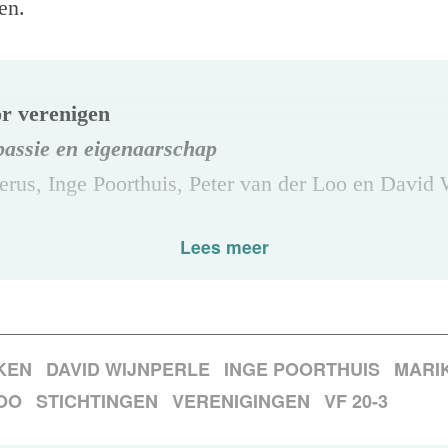
en.
r verenigen
passie en eigenaarschap
rus, Inge Poorthuis, Peter van der Loo en David 
evers.
Lees meer
de gewone kanalen, o.a.
bol.com
of
managementboe
lusief 6% btw).
KEN
DAVID WIJNPERLE
INGE POORTHUIS
MARI
OO
STICHTINGEN
VERENIGINGEN
VF 20-3