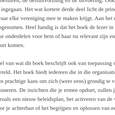
 besturen, de besluitvorming en de uitvoering. Ook
 ingegaan. Het wat kortere derde deel licht de prin
waar elke vereniging mee te maken krijgt. Aan het e
pgenomen. Heel handig is dat het boek de lezer in
ke onderdelen voor hem of haar nu relevant zijn en
eurt komen.
el van wat dit boek beschrijft ook van toepassing o
eld. Het boek biedt iedereen die in die organisati
en prachtige kans om zich (weer eens) grondig te v
tioneren. De inzichten die je ermee opdoet, zullen j
zoals een nieuw beleidsplan, het activeren van de v
oor je achterban of het begrijpen en oplossen van ee