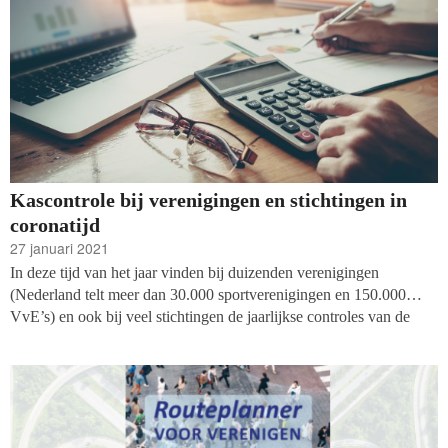
Iedereen veilig over straat. En het werk gebeurt nog steeds met hulp
van diezelfde burgers: wat nu burgerparticipatie wordt genoemd.
Vakblad fondsenwerving sprak met directeur Evert-Jan Hulshof en
woordvoerder Rob Stomphorst.
Kascontrole bij verenigingen en stichtingen in
coronatijd
27 januari 2021
In deze tijd van het jaar vinden bij duizenden verenigingen
(Nederland telt meer dan 30.000 sportverenigingen en 150.000
VvE’s) en ook bij veel stichtingen de jaarlijkse controles van de
financiën door kascommissies plaats. In normale tijden gaan
kascommissies veelal bij de penningmeester op bezoek en bekijken
ze ter plaatse de administratie. Met het dringend advies van de
regering om bezoek tot maximaal één persoon te beperken is het
zaak om de controle op een alternatieve manier te organiseren.