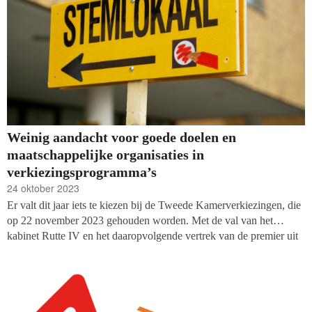
Weinig aandacht voor goede doelen en
maatschappelijke organisaties in
verkiezingsprogramma’s
24 oktober 2023
Er valt dit jaar iets te kiezen bij de Tweede Kamerverkiezingen, die
op 22 november 2023 gehouden worden. Met de val van het
kabinet Rutte IV en het daaropvolgende vertrek van de premier uit
de politiek zien andere partijen grote kansen. Veel partijen
verschijnen ten tonele met nieuwe lijsttrekkers en het politiek
landschap is opgeschud door de entree van een paar nieuwe
toetreders. Het zorgt ervoor dat het aantal kiezers wat nog tussen