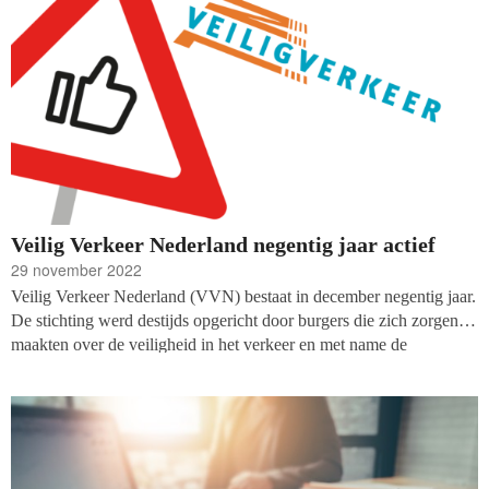
partijen ‘zweeft’ heel groot is. Maar wat wil de politiek met de
filantropische sector? Wat schrijven ze in hun programma’s over
bijvoorbeeld maatschappelijke organisaties, doneren, impact en
vrijwilligerswerk? Een inventarisatie van de programma’s van de
tien grootst gepeilde partijen.
Veilig Verkeer Nederland negentig jaar actief
29 november 2022
Veilig Verkeer Nederland (VVN) bestaat in december negentig jaar.
De stichting werd destijds opgericht door burgers die zich zorgen
maakten over de veiligheid in het verkeer en met name de
toenemende snelheid. De tijd dat er 77 auto’s met grote wielen en
een coupé achter een vierkant motorblok per duizend inwoners
rondreden. In de loop der jaren groeide de VVN in omvang naar
honderdduizend leden. Tegenwoordig wordt de organisatie
grotendeels gefinancierd uit subsidies en werkt ze samen met tal
van andere organisaties en bedrijven. De missie is nog steeds: