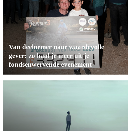
Van deelnemer naar waardevolle
gever: zo haal je meer uit je
fondsenwervende evenement