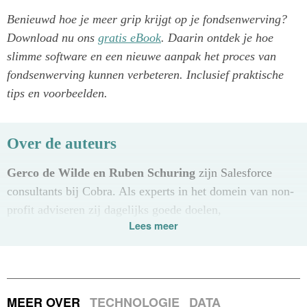
Benieuwd hoe je meer grip krijgt op je fondsenwerving?
Download nu ons
gratis eBook
. Daarin ontdek je hoe
slimme software en een nieuwe aanpak het proces van
fondsenwerving kunnen verbeteren. Inclusief praktische
tips en voorbeelden.
Over de auteurs
Gerco de Wilde en Ruben Schuring
zijn Salesforce
consultants bij Cobra. Als experts in het domein van non-
profit adviseren zij dagelijks goede doelen,
Lees meer
ledenorganisaties en maatschappelijke instellingen over
het opzetten van een toekomstbestendig digitaal
fundament. Met hun combinatie van technische kennis en
praktijkervaring helpen zij organisaties meer grip te
MEER OVER
TECHNOLOGIE
DATA
krijgen op data, donateursinformatie en digitale processen.