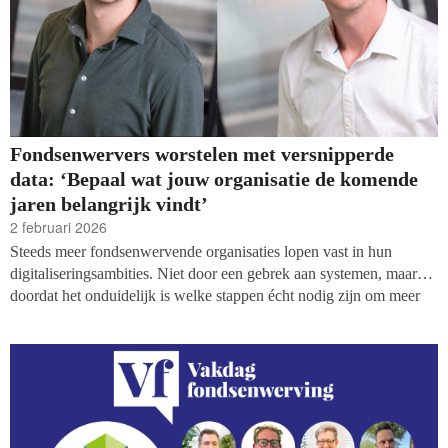
Fondsenwervers worstelen met versnipperde
data: ‘Bepaal wat jouw organisatie de komende
jaren belangrijk vindt’
2 februari 2026
Steeds meer fondsenwervende organisaties lopen vast in hun
digitaliseringsambities. Niet door een gebrek aan systemen, maar
doordat het onduidelijk is welke stappen écht nodig zijn om meer
grip op data en donateursinformatie te krijgen. In dit artikel delen
Salesforce non-profit experts Gerco de Wilde en Ruben Schuring
(Cobra) hun inzichten uit de praktijk én schetsen zij welke concrete
keuzes organisaties kunnen maken om orde te brengen in een
versnipperd digitaal landschap. ‘Iedereen is al gedigitaliseerd, maar
niemand heeft het overzicht. Tijd om daar verandering in te