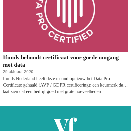
Ifunds behoudt certificaat voor goede omgang
met data
29 oktober 2020
Ifunds Nederland heeft deze maand opnieuw het Data Pro
Certificate gehaald (AVP / GDPR certificering); een keurmerk dat
laat zien dat een bedrijf goed met grote hoeveelheden
vertrouwelijke gegevens om kan gaan en voldoet aan de eisen van
de AVG. Ook de Duitse tak van het softwarebedrijf heeft haar
certificering de afgelopen maanden kunnen verlengen.