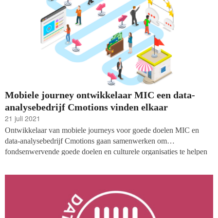
Mobiele journey ontwikkelaar MIC een data-
analysebedrijf Cmotions vinden elkaar
21 juli 2021
Ontwikkelaar van mobiele journeys voor goede doelen MIC en
data-analysebedrijf Cmotions gaan samenwerken om
fondsenwervende goede doelen en culturele organisaties te helpen
met datagedreven digitale oplossingen. Door data en mobiele
journeys te combineren hopen de twee partijen de betrokkenheid en
inkomsten van hun maatschappelijke clientèle te vergroten.