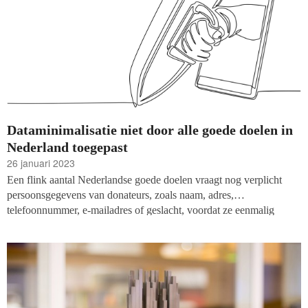
Dataminimalisatie niet door alle goede doelen in
Nederland toegepast
26 januari 2023
Een flink aantal Nederlandse goede doelen vraagt nog verplicht
persoonsgegevens van donateurs, zoals naam, adres,
telefoonnummer, e-mailadres of geslacht, voordat ze eenmalig
kunnen doneren. Dat blijkt uit een onderzoek van Stichting
Donateursbelangen naar 285 online donatiemodules. Bij 208 van
deze modules (73 procent) kan niet anoniem eenmalig geld
gedoneerd worden.