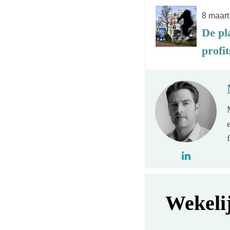
8 maart
De pl
profit
Wekeli