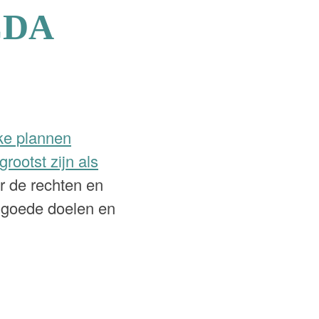
 CDA
ke plannen
rootst zijn als
r de rechten en
r goede doelen en