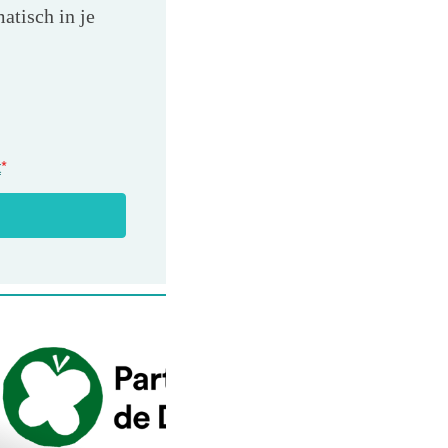
atisch in je
t
*