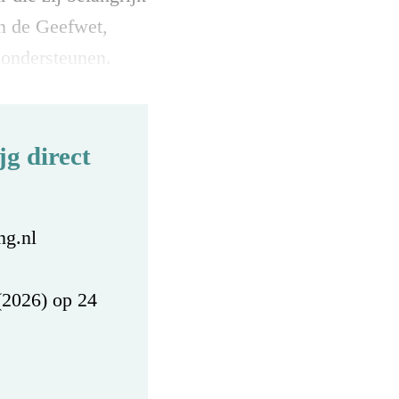
an de Geefwet,
 ondersteunen.
g direct
ng.nl
(2026) op 24