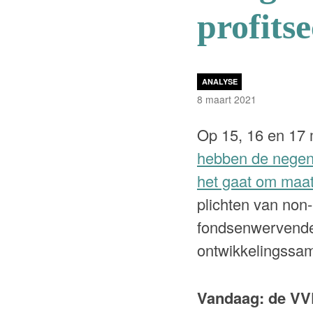
profit
ANALYSE
8 maart 2021
Op 15, 16 en 17 m
hebben de negen p
het gaat om maat
plichten van non
fondsenwervende 
ontwikkelingssame
Vandaag: de VV