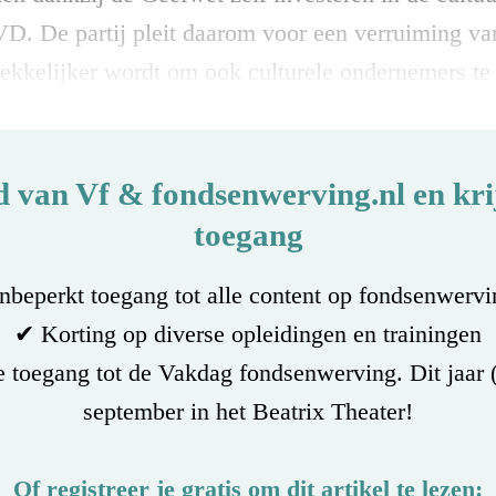
VD. De partij pleit daarom voor een verruiming v
rekkelijker wordt om ook culturele ondernemers te
d van Vf & fondsenwerving.nl en krij
toegang
beperkt toegang tot alle content op fondsenwervi
✔ Korting op diverse opleidingen en trainingen
 toegang tot de Vakdag fondsenwerving. Dit jaar 
september in het Beatrix Theater!
Of registreer je
gratis
om dit artikel te lezen: