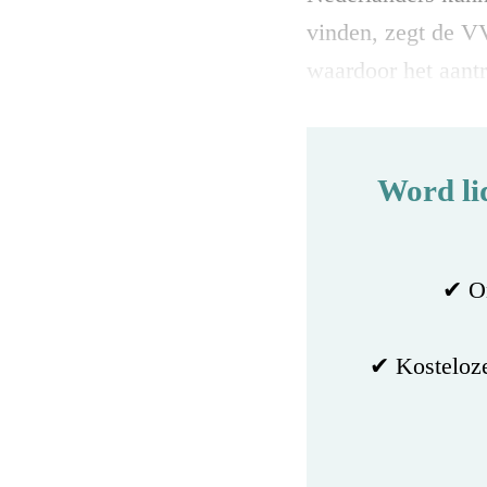
vinden, zegt de V
waardoor het aant
Word li
✔ On
✔ Kosteloze