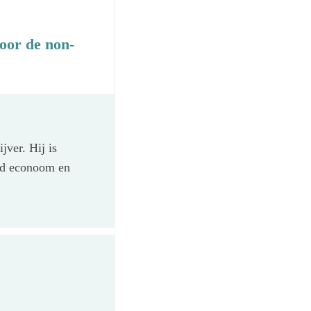
voor de non-
jver. Hij is
rd econoom en