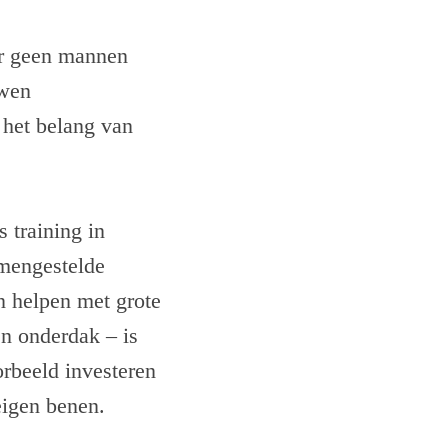
er geen mannen
uwen
het belang van
 training in
amengestelde
n helpen met grote
en onderdak – is
rbeeld investeren
eigen benen.