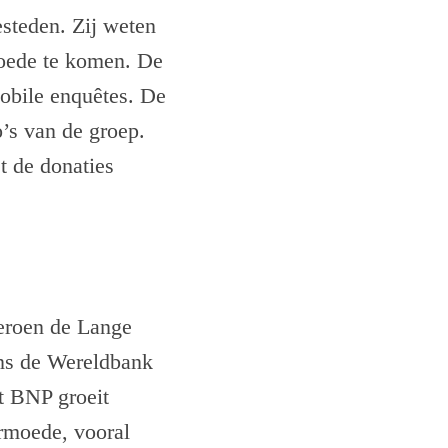
esteden. Zij weten
moede te komen. De
obile enquêtes. De
’s van de groep.
t de donaties
eroen de Lange
ens de Wereldbank
t BNP groeit
armoede, vooral