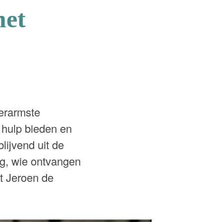
met
lerarmste
hulp bieden en
lijvend uit de
ng, wie ontvangen
t Jeroen de