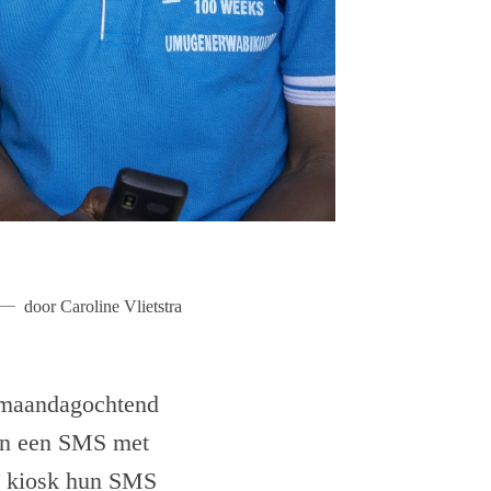
door
Caroline Vlietstra
e maandagochtend
wen een SMS met
’ kiosk hun SMS