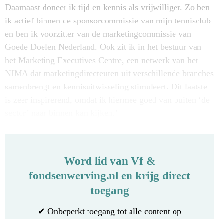
Daarnaast doneer ik tijd en kennis als vrijwilliger. Zo ben
ik actief binnen de sponsorcommissie van mijn tennisclub
en ben ik voorzitter van de marketingcommissie van
Goede Doelen Nederland. Ook zit ik in het bestuur van
het Marketing Executives Centre, een netwerk van het
NIMA dat marketingdirecteuren uit verschillende branches
samenbrengt en kennisuitwisseling stimuleert. Dit laatste
is zeer inspirerend, omdat ik hiermee goed van buiten ‘de
sector’ naar binnen kan kijken.’
Word lid van Vf &
fondsenwerving.nl en krijg direct
toegang
✔ Onbeperkt toegang tot alle content op