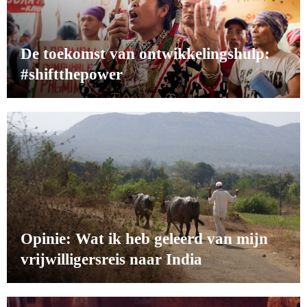
De toekomst van ontwikkelingshulp:
#shiftthepower
Opinie: Wat ik heb geleerd van mijn
vrijwilligersreis naar India