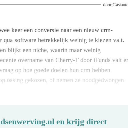
door
Gastaut
 twee keer een conversie naar een nieuw crm-
r qua software betrekkelijk weinig te kiezen valt.
n blijkt een niche, waarin maar weinig
ecente overname van Cherry-T door iFunds valt e
de vraag op hoe goede doelen hun crm hebben
e oplossing gekozen, of nemen ze noodgedwongen
dsenwerving.nl en krijg direct