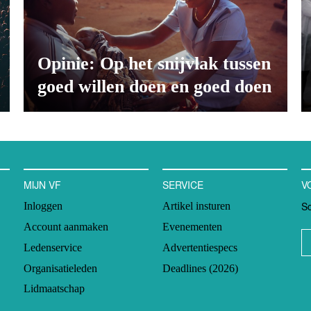
Opinie: Op het snijvlak tussen
goed willen doen en goed doen
MIJN VF
SERVICE
V
Sc
Inloggen
Artikel insturen
Account aanmaken
Evenementen
Ledenservice
Advertentiespecs
Organisatieleden
Deadlines (2026)
Lidmaatschap