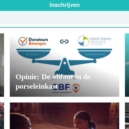
Inschrijven
Opinie: De olifant in de
porseleinkast