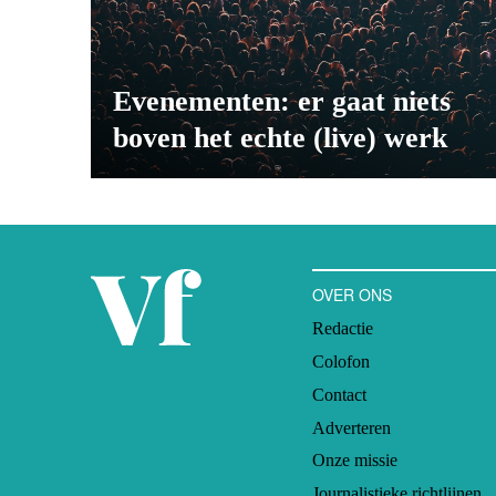
Evenementen: er gaat niets
boven het echte (live) werk
OVER ONS
Redactie
Colofon
Contact
Adverteren
Onze missie
Journalistieke richtlijnen