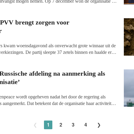
ontvangst mogen nemen. Op 7 december won de organisatie de
en klimaatverandering door middel van internationaal recht en
maatrechtvaardigheid. De uitreiking vond plaats in het
 voor meer dan 120 studenten, diplomaten en
 PVV brengt zorgen voor
ernationale organisaties.
r
s kwam woensdagavond als onverwacht grote winnaar uit de
rkiezingen. De partij sleepte 37 zetels binnen en haalde er
GL-PvdA (25) en VVD (24). Hoewel de komende periode nog
rtijen Wilders tot een coalitie kan komen en welke plannen
eactie vanuit de filantropische sector pessimistisch. Vooral
 Russische afdeling na aanmerking als
organisaties maken zich zorgen.
isatie’
enpeace wordt opgeheven nadat het door de regering als
s aangemerkt. Dat betekent dat de organisatie haar activiteiten
lle werknemers op straat worden gezet. Greenpeace is niet de
ie in Rusland wordt verboden, schrijft De Volkskrant.
1
2
3
4