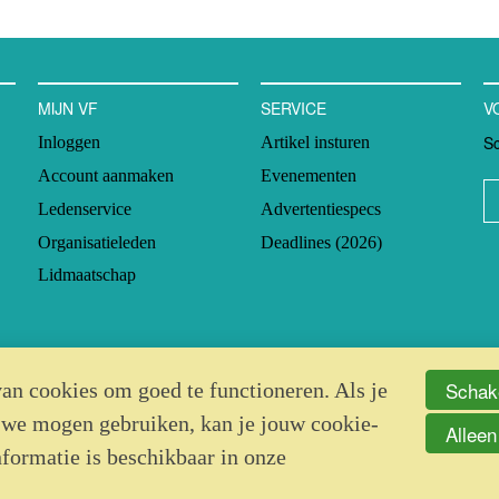
MIJN VF
SERVICE
V
Sc
Inloggen
Artikel insturen
Account aanmaken
Evenementen
Ledenservice
Advertentiespecs
Organisatieleden
Deadlines (2026)
Lidmaatschap
Schake
an cookies om goed te functioneren. Als je
 we mogen gebruiken, kan je jouw cookie-
Alleen
nformatie is beschikbaar in onze