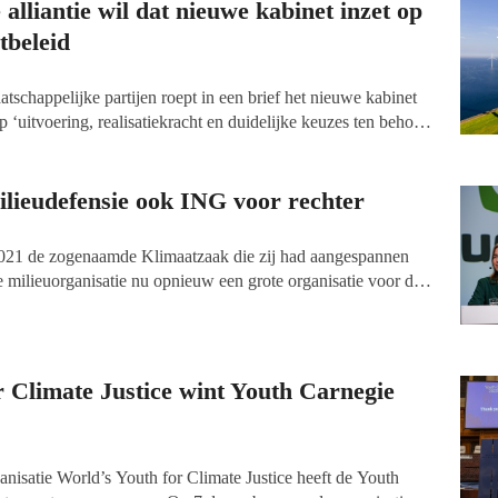
alliantie wil dat nieuwe kabinet inzet op
tbeleid
atschappelijke partijen roept in een brief het nieuwe kabinet
op ‘uitvoering, realisatiekracht en duidelijke keuzes ten behoeve
transitie in Nederland.’ Onder de ondertekenaars van de brief
tal goede doelen die zich met klimaatverandering bezigen,
Greenpeace en Natuurmonumenten.
ilieudefensie ook ING voor rechter
2021 de zogenaamde Klimaatzaak die zij had aangespannen
e milieuorganisatie nu opnieuw een grote organisatie voor de
 ING zijn totale uitstoot met de helft terugbrengt en dat de
vervuilende bedrijven stopzet. ‘Ook deze keer zetten we
met z’n allen, te winnen.’
r Climate Justice wint Youth Carnegie
anisatie World’s Youth for Climate Justice heeft de Youth