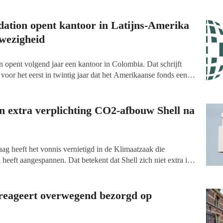
dation opent kantoor in Latijns-Amerika
fwezigheid
 opent volgend jaar een kantoor in Colombia. Dat schrijft
voor het eerst in twintig jaar dat het Amerikaanse fonds een
ika en het Caribisch gebied heeft.
n extra verplichting CO2-afbouw Shell na
ag heeft het vonnis vernietigd in de Klimaatzaak die
 heeft aangespannen. Dat betekent dat Shell zich niet extra in
stoot van schadelijke stoffen te verminderen. In 2021
dat de Shell-groep en afnemers dat wel moesten doen, en wel
 reageert overwegend bezorgd op