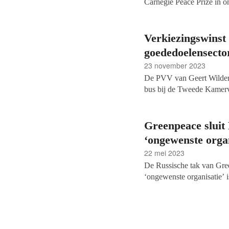
Carnegie Peace Prize in 
prijs voor haar strijd teg
voor het bepleiten van kli
Vredespaleis in Den Haag
Verkiezingswinst
vertegenwoordigers van int
goededoelensecto
23 november 2023
De PVV van Geert Wilder
bus bij de Tweede Kamerve
daarmee flink meer dan 
moet blijken met welke pa
standhouden, is de eerste r
Greenpeace sluit
vluchtelingen- en klimaat
‘ongewenste organ
22 mei 2023
De Russische tak van Gre
‘ongewenste organisatie’ i
niet mag voortzetten en a
eerste milieuorganisatie d