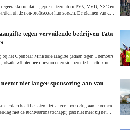
het regeerakkoord dat is gepresenteerd door PVV, VVD, NSC en
artijen uit de non-profitsector hun zorgen. De plannen van de
uur, ontwikkelingssamenwerking, natuur, kerken, vluchtelingen
ntieel negatieve gevolgen.
angifte tegen vervuilende bedrijven Tata
rs
 bij het Openbaar Ministerie aangifte gedaan tegen Chemours
rganisatie wil hiermee omwonenden steunen die in actie komen
jven en ziek worden van de uitstoot. Greenpeace sluit zich
e strafzaken van omwonenden en hun advocaat Bénédicte Ficq.
eemt niet langer sponsoring aan van
sterdam heeft besloten niet langer sponsoring aan te nemen
ing met de luchtvaartmaatschappij past niet meer bij het
eum, aldus Eye-directeur Bregtje van der Haak.