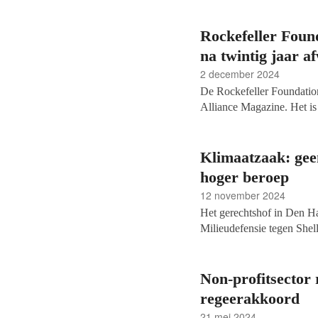
Rockefeller Foun
na twintig jaar a
2 december 2024
De Rockefeller Foundation
Alliance Magazine. Het is 
regionale tak in Zuid-Amer
Klimaatzaak: gee
hoger beroep
12 november 2024
Het gerechtshof in Den Ha
Milieudefensie tegen Shell
hoeft te spannen om de uit
oordeelde de rechter nog 
met 45 procent.
Non-profitsector
regeerakkoord
21 mei 2024