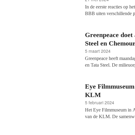
In de eerste reacties op 
BBB uiten verschillende p
vier partijen rondom cult
en filantropie hebben pote
Greenpeace doet a
Steel en Chemou
5 maart 2024
Greenpeace heeft maandag
en Tata Steel. De milieuo
tegen de vervuilende bedri
met de aangifte aan bij d
Eye Filmmuseum n
KLM
5 februari 2024
Het Eye Filmmuseum in Am
van de KLM. De samenwerk
klimaatbeleid van het mus