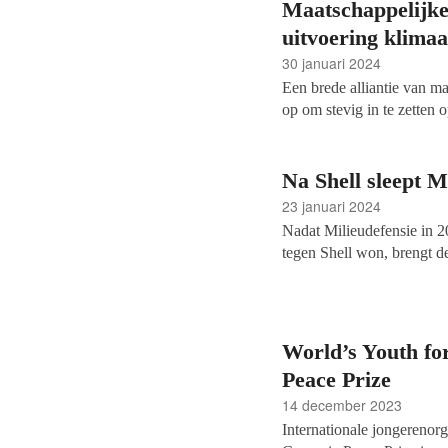
Maatschappelijke 
uitvoering klimaa
30 januari 2024
Een brede alliantie van ma
op om stevig in te zetten 
van de klimaat- en energie
bevinden zich ook een aan
zoals Natuur & Milieu, 
Na Shell sleept M
23 januari 2024
Nadat Milieudefensie in 
tegen Shell won, brengt d
rechter: ING. Zij eisen dat
bank de samenwerking met 
alles op alles om de zaak, 
World’s Youth fo
Peace Prize
14 december 2023
Internationale jongerenorg