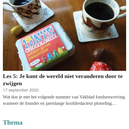
Les 5: Je kunt de wereld niet veranderen door te
zwijgen
17 september 2020
Wat doe je met het volgende nummer van Vakblad fondsenwerving
wanneer de founder en jarenlange hoofdredacteur plotseling
overlijdt? De 'Zeven lessen van Jaap' is onze invulling van hoe wij
denken dat we het beste recht kunnen doen aan dit verlies. Uit de
Thema
meeste editorials van Jaap's hand was altijd wel een les te
destilleren. Dat hebben we dus gedaan: eerst met een origineel