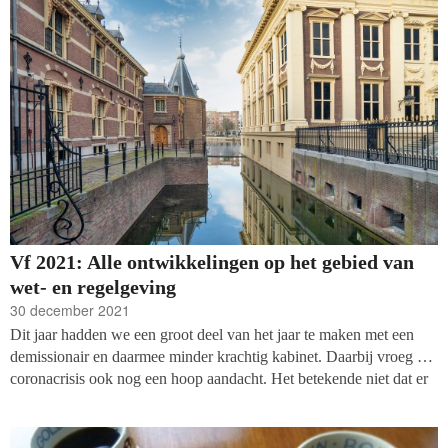
Vf 2021: Alle ontwikkelingen op het gebied van
wet- en regelgeving
30 december 2021
Dit jaar hadden we een groot deel van het jaar te maken met een
demissionair en daarmee minder krachtig kabinet. Daarbij vroeg de
coronacrisis ook nog een hoop aandacht. Het betekende niet dat er
niets is gebeurd op het gebied van wet- en regelgeving voor non-
profits. De belangrijkste gebeurtenissen en dossiers op het gebied
van legislatie op een rijtje, nog lopend én al afgesloten.