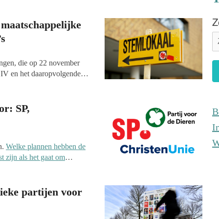
Z
 maatschappelijke
’s
zingen, die op 22 november
 IV en het daaropvolgende
grote kansen. Veel partijen
itiek landschap is opgeschud
rvoor dat het aantal kiezers
or: SP,
B
l de politiek met de
I
s over bijvoorbeeld
igerswerk? Een inventarisatie
W
n.
Welke plannen hebben de
t zijn als het gaat om
hten en plichten van non-
elen en fondsenwervende
 Dieren.
ssamenwerking, cultuur en
ieke partijen voor