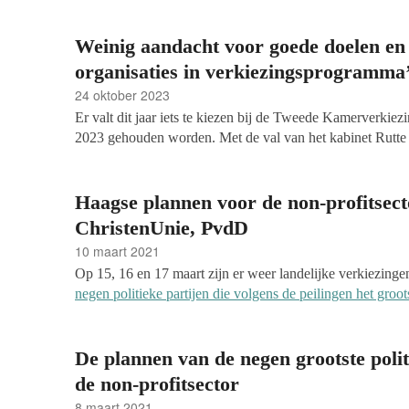
Weinig aandacht voor goede doelen en
organisaties in verkiezingsprogramma
24 oktober 2023
Er valt dit jaar iets te kiezen bij de Tweede Kamerverkie
2023 gehouden worden. Met de val van het kabinet Rutte
vertrek van de premier uit de politiek zien andere partijen 
verschijnen ten tonele met nieuwe lijsttrekkers en het pol
door de entree van een paar nieuwe toetreders. Het zorgt e
Haagse plannen voor de non-profitsect
wat nog tussen partijen ‘zweeft’ heel groot is. Maar wat wi
ChristenUnie, PvdD
filantropische sector? Wat schrijven ze in hun programma’
10 maart 2021
maatschappelijke organisaties, doneren, impact en vrijwill
Op 15, 16 en 17 maart zijn er weer landelijke verkiezinge
van de programma’s van de tien grootst gepeilde partijen.
negen politieke partijen die volgens de peilingen het groots
maatschappelijke organisaties?
Hoe denken zij over de rec
profits? Wat hebben de partijen te bieden voor goede do
Vandaag: de SP, de ChristenUnie en de Partij voor de
organisaties op bijvoorbeeld het gebied van ontwikkeling
De plannen van de negen grootste polit
vrijwilligersbeleid?
de non-profitsector
8 maart 2021