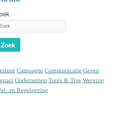
oek
Zoek
estuur
Campagne
Communicatie
Geven
mpact
Ondernemen
Tools & Tips
Werving
et- en Regelgeving