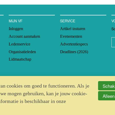
t het in al die gevallen gaat
ie bij het overleg aanwezig
MIJN VF
SERVICE
V
Sc
Inloggen
Artikel insturen
Account aanmaken
Evenementen
Ledenservice
Advertentiespecs
Organisatieleden
Deadlines (2026)
Lidmaatschap
Schake
an cookies om goed te functioneren. Als je
 we mogen gebruiken, kan je jouw cookie-
Alleen
nformatie is beschikbaar in onze