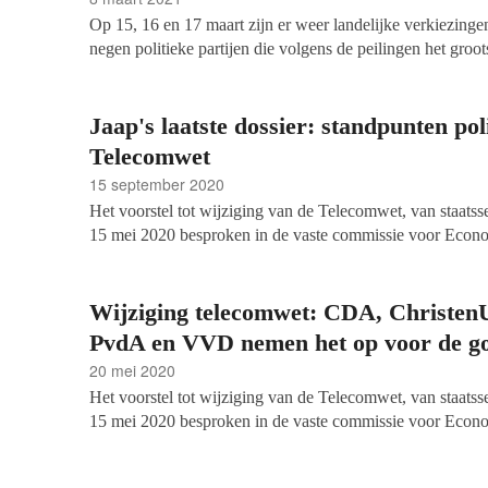
Op 15, 16 en 17 maart zijn er weer landelijke verkiezing
negen politieke partijen die volgens de peilingen het groots
maatschappelijke organisaties? Hoe denken zij over de re
profits? Wat hebben de partijen te bieden voor goede do
organisaties op bijvoorbeeld het gebied van ontwikkeling
Jaap's laatste dossier: standpunten poli
vrijwilligersbeleid?
Telecomwet
15 september 2020
Het voorstel tot wijziging van de Telecomwet, van staatsse
15
mei 2020 besproken in de vaste
commissie voor Econo
de Tweede Kamer. We zijn in het verslag daarvan –
[
dat 
nagegaan wat er gezegd is over de gevolgen voor de fon
instellingen.
W
e
noemen daarbij de partijnamen, wetende da
Wijziging telecomwet: CDA, Christen
om die leden van de Tweede Kamerfractie van die partij d
PvdA en VVD nemen het op voor de go
waren.
20 mei 2020
Het voorstel tot wijziging van de Telecomwet, van staatsse
15
mei 2020 besproken in de vaste
commissie voor Econo
de Tweede Kamer. We zijn in het verslag daarvan –
[
dat 
nagegaan wat er gezegd is over de gevolgen voor de fon