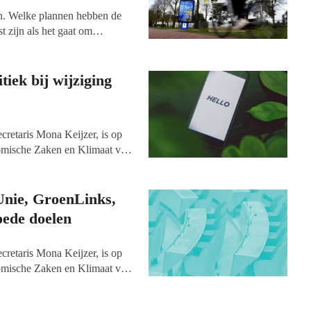
en. Welke plannen hebben de
t zijn als het gaat om
chten en plichten van non-
elen en fondsenwervende
ssamenwerking, cultuur en
tiek bij wijziging
cretaris Mona Keijzer, is op
mische Zaken en Klimaat van
hier kan worden gedownload
]
–
dsenwervende
t het in al die gevallen gaat
Unie, GroenLinks,
ie bij het overleg aanwezig
ede doelen
cretaris Mona Keijzer, is op
mische Zaken en Klimaat van
hier kan worden gedownload
]
–
dsenwervende