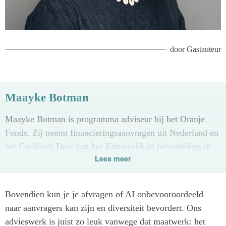
door
Gastauteur
Maayke Botman
Maayke Botman is programma adviseur bij het Oranje
Fonds. Zij neemt financieringsaanvragen uit Nederland en
het Caribisch Deel van het Koninkrijk in behandeling in
Lees meer
het team Gelijke Kansen bij het Oranje Fonds.
Bovendien kun je je afvragen of AI onbevooroordeeld
naar aanvragers kan zijn en diversiteit bevordert. Ons
advieswerk is juist zo leuk vanwege dat maatwerk: het