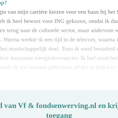
ap?
gin van mijn carrière kiezen voor een baan bij he
eb ik heel bewust voor ING gekozen, omdat ik dach
ven terug naar de culturele sector, maar andersom 
. Hierna werkte ik een tijd in de telecom, waarna 
 het maatschappelijk doel. Toen ik werd benaderd 
 deze duurzame energieleverancier. Ik had nooit 
oals ik zou kunnen gebruiken, of dat ze leden en
d van Vf & fondsenwerving.nl en krij
toegang