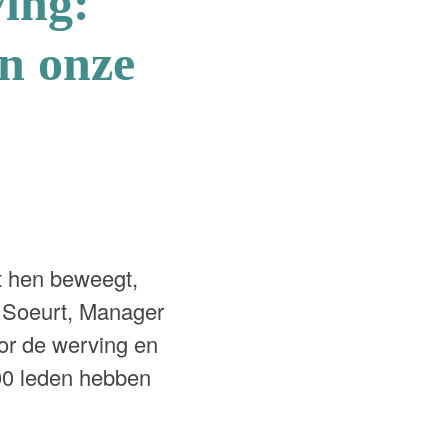
ving:
n onze
t hen beweegt,
s Soeurt, Manager
or de werving en
000 leden hebben