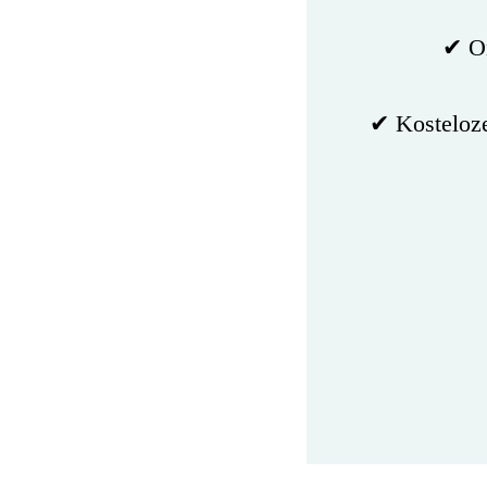
✔ On
✔ Kosteloze