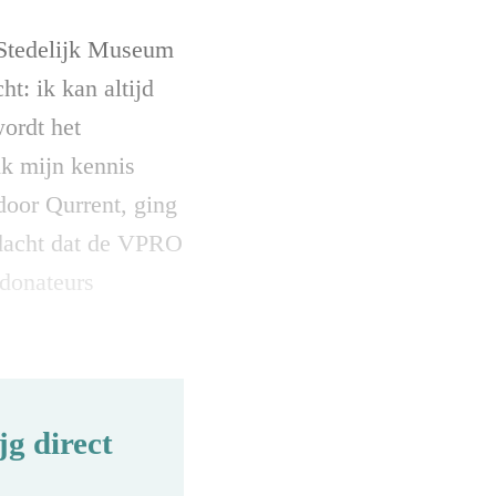
t Stedelijk Museum
t: ik kan altijd
wordt het
ik mijn kennis
door Qurrent, ging
bedacht dat de VPRO
 donateurs
g direct