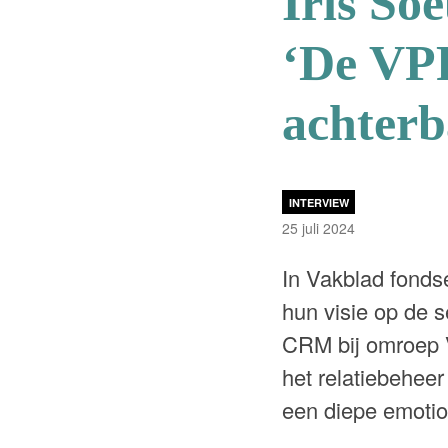
Iris So
‘De VPR
achterb
INTERVIEW
25 juli 2024
In Vakblad fond
hun visie op de s
CRM bij omroep V
het relatiebehee
een diepe emotio