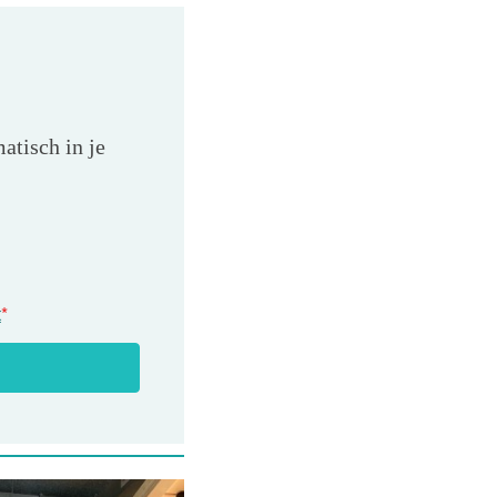
atisch in je
t
*