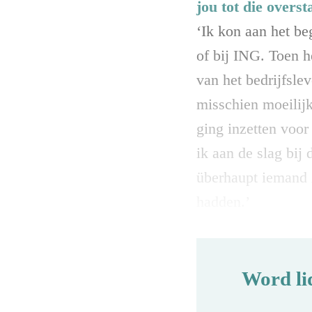
jou tot die overst
‘Ik kon aan het be
of bij ING. Toen h
van het bedrijfsle
misschien moeilijk
ging inzetten voor
ik aan de slag bij
überhaupt iemand z
hadden.’
Word li