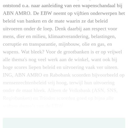
ontstond o.a. naar aanleiding van een wapenschandaal bij
ABN AMRO. De EBW neemt op vijftien onderwerpen het
beleid van banken en de mate waarin ze dat beleid
uitvoeren onder de loep. Denk daarbij aan respect voor
mens, dier en milieu, klimaatverandering, belastingen,
corruptie en transparantie, mijnbouw, olie en gas, en
wapens. Wat bleek? Voor de grootbanken is er op vrijwel
alle thema's nog veel werk aan de winkel, want ook bij
hoge scores liepen beleid en uitvoering vaak ver uiteen.
ING, ABN AMRO en Rabobank scoorden bijvoorbeeld op
mensenrechtenbeleid vrij hoog, terwijl hun uitvoering
onder de maat bleek. Alleen de Volksbank (ASN, SNS,
Regiobanken) en Triodos scoorden goed op bijna alle
vijftien thema’s van de EBW.