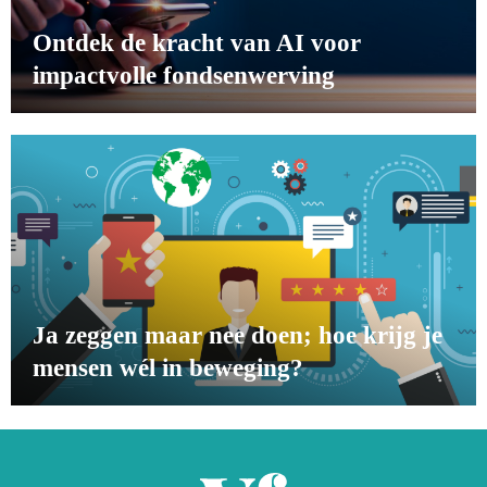
Ontdek de kracht van AI voor
impactvolle fondsenwerving
Ja zeggen maar nee doen; hoe krijg je
mensen wél in beweging?