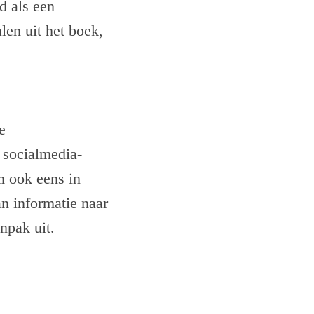
d als een
len uit het boek,
e
e socialmedia-
m ook eens in
an informatie naar
anpak uit.