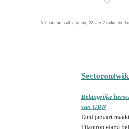
Vijf nummers uit jaargang 22 van Vakblad fond
Sectorontwik
Belangrijke hers
van GDN
Eind januari maak
Filantropieland be