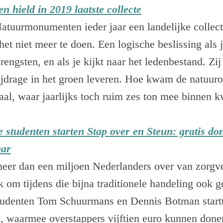
hield in 2019 laatste collecte
atuurmonumenten ieder jaar een landelijke collec
t niet meer te doen. Een logische beslissing als je
engsten, en als je kijkt naar het ledenbestand. Zij 
bijdrage in het groen leveren. Hoe kwam de natuuror
aal, waar jaarlijks toch ruim zes ton mee binnen k
 studenten starten Stap over en Steun: gratis do
aar
meer dan een miljoen Nederlanders over van zorgv
jk om tijdens die bijna traditionele handeling ook 
studenten Tom Schuurmans en Dennis Botman startt
n, waarmee overstappers vijftien euro kunnen done