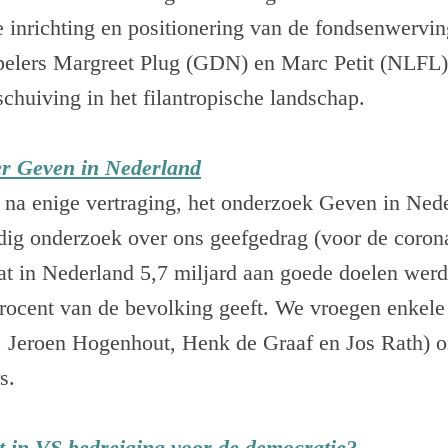
e inrichting en positionering van de fondsenwervi
pelers Margreet Plug (GDN) en Marc Petit (NLFL)
schuiving in het filantropische landschap.
er Geven in Nederland
, na enige vertraging, het onderzoek Geven in Ned
dig onderzoek over ons geefgedrag (voor de coronac
at in Nederland 5,7 miljard aan goede doelen wer
rocent van de bevolking geeft. We vroegen enkele 
 Jeroen Hogenhout, Henk de Graaf en Jos Rath) o
rs.
t in VS bedreiging voor de democratie?