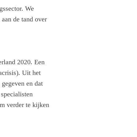
ngssector. We
 aan de tand over
erland 2020. Een
risis). Uit het
d gegeven en dat
specialisten
m verder te kijken