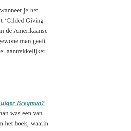
 wanneer je het
rt ‘Gilded Giving
van de Amerikaanse
e gewone man geeft
el aantrekkelijker
Rutger Bregman?
gman was een van
an het boek, waarin