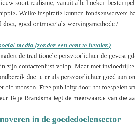
 nieuw soort realisme, vanuit alle hoeken bestempel
hippie. Welke inspiratie kunnen fondsenwervers ha
d doet, goed ontmoet’ als wervingsmethode?
social media (zonder een cent te betalen)
enadert de traditionele persvoorlichter de gevestigd
in zijn contactenlijst volop. Maar met invloedrijk
ndbereik doe je er als persvoorlichter goed aan o
t die mensen. Free publicity door het toespelen v
teur Teije Brandsma legt de meerwaarde van die a
noveren in de goededoelensector